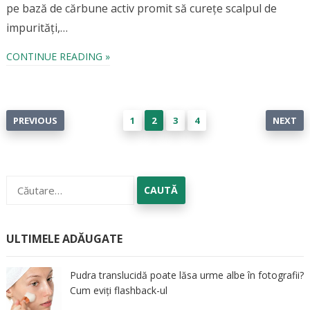
pe bază de cărbune activ promit să curețe scalpul de
impurități,…
CONTINUE READING »
Paginație
PREVIOUS
1
2
3
4
NEXT
articole
Caută
după:
ULTIMELE ADĂUGATE
Pudra translucidă poate lăsa urme albe în fotografii?
Cum eviți flashback-ul