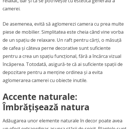
relaxat, dar și că se potrivește cu estetica generală a
camerei.
De asemenea, evită să aglomerezi camera cu prea multe
piese de mobilier. Simplitatea este cheia când vine vorba
de un spațiu de relaxare. Un raft pentru cărți, o măsuță
de cafea și câteva perne decorative sunt suficiente
pentru a crea un spațiu funcțional, fără a încărca vizual
încăperea. Totodată, asigură-te că ai suficiente spații de
depozitare pentru a menține ordinea și a evita
aglomerarea camerei cu obiecte inutile.
Accente naturale:
Îmbrățișează natura
Adăugarea unor elemente naturale în decor poate avea
un efect extraordinar asupra stării de spirit. Plantele sunt