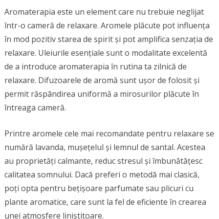
Aromaterapia este un element care nu trebuie neglijat
într-o cameră de relaxare. Aromele plăcute pot influența
în mod pozitiv starea de spirit și pot amplifica senzația de
relaxare. Uleiurile esențiale sunt o modalitate excelentă
de a introduce aromaterapia în rutina ta zilnică de
relaxare. Difuzoarele de aromă sunt ușor de folosit și
permit răspândirea uniformă a mirosurilor plăcute în
întreaga cameră.
Printre aromele cele mai recomandate pentru relaxare se
numără lavanda, mușețelul și lemnul de santal. Acestea
au proprietăți calmante, reduc stresul și îmbunătățesc
calitatea somnului. Dacă preferi o metodă mai clasică,
poți opta pentru bețișoare parfumate sau plicuri cu
plante aromatice, care sunt la fel de eficiente în crearea
unei atmosfere liniștitoare.