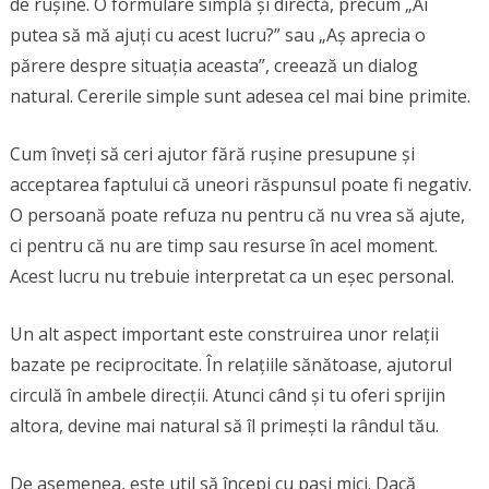
de rușine. O formulare simplă și directă, precum „Ai
putea să mă ajuți cu acest lucru?” sau „Aș aprecia o
părere despre situația aceasta”, creează un dialog
natural. Cererile simple sunt adesea cel mai bine primite.
Cum înveți să ceri ajutor fără rușine presupune și
acceptarea faptului că uneori răspunsul poate fi negativ.
O persoană poate refuza nu pentru că nu vrea să ajute,
ci pentru că nu are timp sau resurse în acel moment.
Acest lucru nu trebuie interpretat ca un eșec personal.
Un alt aspect important este construirea unor relații
bazate pe reciprocitate. În relațiile sănătoase, ajutorul
circulă în ambele direcții. Atunci când și tu oferi sprijin
altora, devine mai natural să îl primești la rândul tău.
De asemenea, este util să începi cu pași mici. Dacă