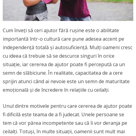
Cum înveți să ceri ajutor fără rușine este o abilitate
importantă într-o cultură care pune adesea accent pe
independență totală și autosuficiență. Mulți oameni cresc
cu ideea că trebuie să se descurce singuri în orice
situație, iar cererea de ajutor poate fi percepută ca un
semn de slăbiciune. În realitate, capacitatea de a cere
sprijin atunci când ai nevoie este un semn de maturitate
emoțională și de încredere în relațiile cu ceilalți.
Unul dintre motivele pentru care cererea de ajutor poate
fi dificilă este teama de a fi judecat. Unele persoane se
tem că vor părea incompetente sau că îi vor deranja pe
ceilalți. Totuși, în multe situații, oamenii sunt mult mai