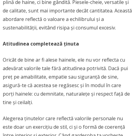
plină de haine, ci bine gândită. Piesele-cheie, versatile și
de calitate, sunt mai importante decât cantitatea. Această
abordare reflectă o valoare a echilibrului și a
sustenabilității, evitând risipa și consumul excesiv.
Atitudinea completează ținuta
Oricât de bine ar fi alese hainele, ele nu vor reflecta cu
adevărat valorile tale fără atitudinea potrivită. Dacă pui
preț pe amabilitate, empatie sau siguranță de sine,
asigură-te că acestea se regăsesc și în modul în care
porți hainele: cu demnitate, naturalețe și respect față de
tine și ceilalți.
Alegerea ținutelor care reflectă valorile personale nu
este doar un exercițiu de stil, ci și o formă de coerență
între interior și exterior. Când garderoba ta vorbește