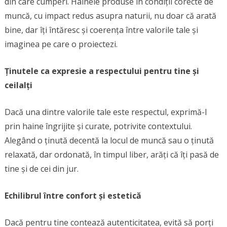
din care cumperi. Hainele produse în condiții corecte de
muncă, cu impact redus asupra naturii, nu doar că arată
bine, dar îți întăresc și coerența între valorile tale și
imaginea pe care o proiectezi.
Ținutele ca expresie a respectului pentru tine și
ceilalți
Dacă una dintre valorile tale este respectul, exprimă-l
prin haine îngrijite și curate, potrivite contextului.
Alegând o ținută decentă la locul de muncă sau o ținută
relaxată, dar ordonată, în timpul liber, arăți că îți pasă de
tine și de cei din jur.
Echilibrul între confort și estetică
Dacă pentru tine contează autenticitatea, evită să porți