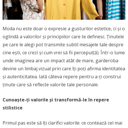
Moda nu este doar o expresie a gusturilor estetice, ci și o
oglindă a valorilor și principiilor care te definesc. Ținutele
pe care le alegi pot transmite subtil mesajele tale despre
cine ești, ce crezi și cum vrei să fii perceput(ă). Într-o lume
unde imaginea are un impact atât de mare, garderoba
devine un limbaj vizual prin care îți poți afirma identitatea
și autenticitatea. Iată câteva repere pentru a-ți construi
ținute care să reflecte valorile tale personale.
Cunoaște-ți valorile și transformă-le în repere
stilistice
Primul pas este să îți clarifici valorile: ce contează cel mai