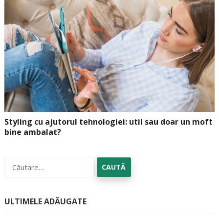
Styling cu ajutorul tehnologiei: util sau doar un moft
bine ambalat?
Caută
după:
ULTIMELE ADĂUGATE