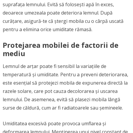
suprafața lemnului. Evită să folosești apă în exces,
deoarece umezeala poate deteriora lemnul. După
curățare, asigură-te că ștergi mobila cu o cârpă uscată
pentru a elimina orice umiditate rămasă.
Protejarea mobilei de factorii de
mediu
Lemnul de arțar poate fi sensibil la variațiile de
temperatură și umiditate. Pentru a preveni deteriorarea,
este esențial să protejezi mobila de expunerea directă la
razele solare, care pot cauza decolorarea și uscarea
lemnului. De asemenea, evită să plasezi mobila lângă
surse de căldură, cum ar fi radiatoarele sau șemineele.
Umiditatea excesivă poate provoca umflarea și
deformarea lemnului. Menținerea unui nivel constant de