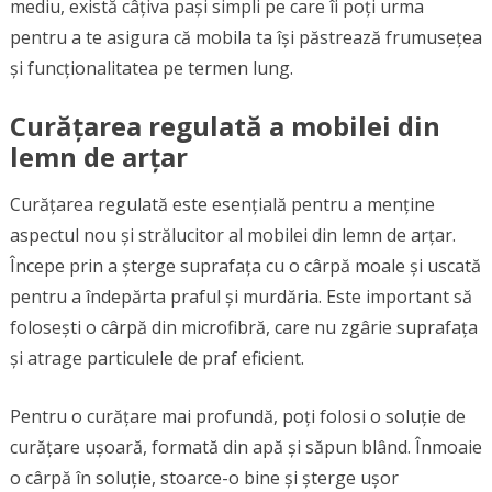
mediu, există câțiva pași simpli pe care îi poți urma
pentru a te asigura că mobila ta își păstrează frumusețea
și funcționalitatea pe termen lung.
Curățarea regulată a mobilei din
lemn de arțar
Curățarea regulată este esențială pentru a menține
aspectul nou și strălucitor al mobilei din lemn de arțar.
Începe prin a șterge suprafața cu o cârpă moale și uscată
pentru a îndepărta praful și murdăria. Este important să
folosești o cârpă din microfibră, care nu zgârie suprafața
și atrage particulele de praf eficient.
Pentru o curățare mai profundă, poți folosi o soluție de
curățare ușoară, formată din apă și săpun blând. Înmoaie
o cârpă în soluție, stoarce-o bine și șterge ușor