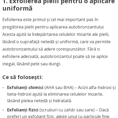
1.
Exfolierea pielii pentru o aplicare
uniformă
Exfolierea este primul și cel mai important pas în
pregătirea pielii pentru aplicarea autobronzantului.
Acesta ajută la îndepărtarea celulelor moarte ale pielii,
lăsând o suprafață netedă și uniformă, care va permite
autobronzantului să adere corespunzător. Fără o
exfoliere adecvată, autobronzantul poate să se aplice
inegal, lăsând pete sau dungi.
Ce să folosești:
Exfolianți chimici
(AHA sau BHA) – Acizii alfa-hidroxi și
beta-hidroxi ajută la eliminarea celulelor moarte,
lăsând pielea netedă și hidratată.
Exfolianți fizici
(scruburi cu zahăr sau sare) – Dacă
preferi un exfoliant fizic, alege unul cu particule fine,