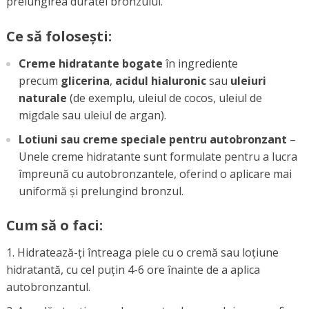
prelungirea duratei bronzului.
Ce să folosești:
Creme hidratante bogate
în ingrediente
precum
glicerina
,
acidul hialuronic
sau
uleiuri
naturale
(de exemplu, uleiul de cocos, uleiul de
migdale sau uleiul de argan).
Lotiuni sau creme speciale pentru autobronzant
–
Unele creme hidratante sunt formulate pentru a lucra
împreună cu autobronzantele, oferind o aplicare mai
uniformă și prelungind bronzul.
Cum să o faci:
Hidratează-ți întreaga piele cu o cremă sau loțiune
hidratantă, cu cel puțin 4-6 ore înainte de a aplica
autobronzantul.