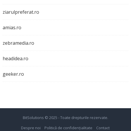
ziarulpreferat.ro
amias.ro
zebramedia.ro
headidea.ro
geeker.ro
BitSolutions
© 2025 - Toate drepturile rezervate.
Despre noi
Politică de confidențialitate
Contact