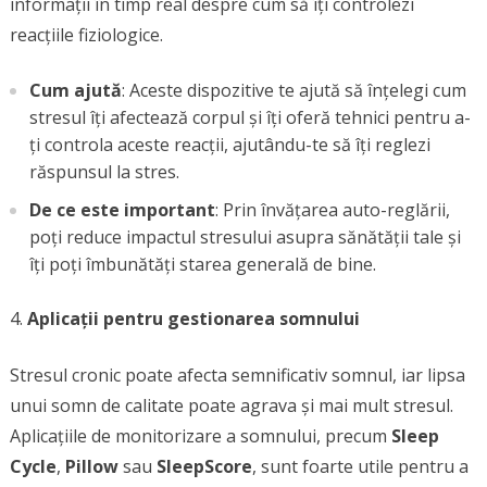
informații în timp real despre cum să îți controlezi
reacțiile fiziologice.
Cum ajută
: Aceste dispozitive te ajută să înțelegi cum
stresul îți afectează corpul și îți oferă tehnici pentru a-
ți controla aceste reacții, ajutându-te să îți reglezi
răspunsul la stres.
De ce este important
: Prin învățarea auto-reglării,
poți reduce impactul stresului asupra sănătății tale și
îți poți îmbunătăți starea generală de bine.
Aplicații pentru gestionarea somnului
Stresul cronic poate afecta semnificativ somnul, iar lipsa
unui somn de calitate poate agrava și mai mult stresul.
Aplicațiile de monitorizare a somnului, precum
Sleep
Cycle
,
Pillow
sau
SleepScore
, sunt foarte utile pentru a