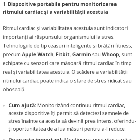
Dispozitive portabile pentru monitorizarea
ritmului cardiac și a variabilității acestuia
Ritmul cardiac și variabilitatea acestuia sunt indicatori
importanți ai răspunsului organismului la stres.
Tehnologiile de tip ceasuri inteligente și brățări fitness,
precum
Apple Watch
,
Fitbit
,
Garmin
sau
Whoop
, sunt
echipate cu senzori care măsoară ritmul cardiac în timp
real și variabilitatea acestuia. O scădere a variabilității
ritmului cardiac poate indica o stare de stres ridicat sau
oboseală.
Cum ajută
: Monitorizând continuu ritmul cardiac,
aceste dispozitive îți permit să detectezi semnele de
stres înainte ca acesta să devină prea intens, oferindu-
ți oportunitatea de a lua măsuri pentru a-l reduce.
De ce este important
: Menținerea unui ritm cardiac