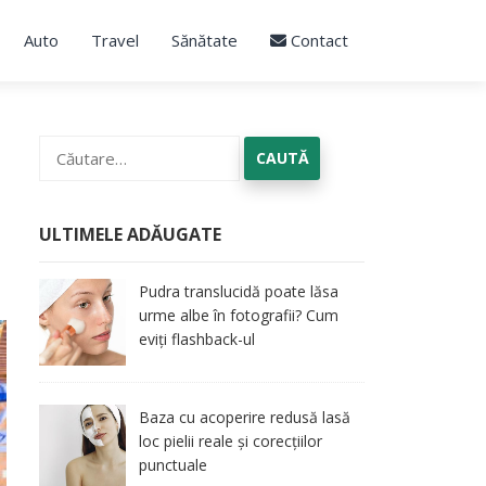
Auto
Travel
Sănătate
Contact
Caută
după:
ULTIMELE ADĂUGATE
Pudra translucidă poate lăsa
urme albe în fotografii? Cum
eviți flashback-ul
Baza cu acoperire redusă lasă
loc pielii reale și corecțiilor
punctuale