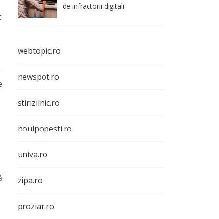
de infractorii digitali
t
webtopic.ro
a
newspot.ro
e
stirizilnic.ro
noulpopesti.ro
univa.ro
ă
zipa.ro
proziar.ro