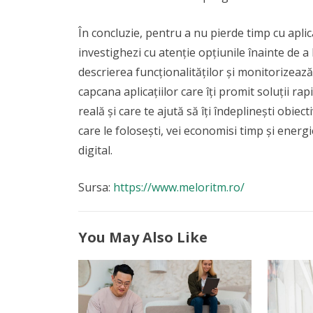
În concluzie, pentru a nu pierde timp cu aplicaț
investighezi cu atenție opțiunile înainte de a l
descrierea funcționalităților și monitorizea
capcana aplicațiilor care îți promit soluții ra
reală și care te ajută să îți îndeplinești obie
care le folosești, vei economisi timp și energ
digital.
Sursa:
https://www.meloritm.ro/
You May Also Like