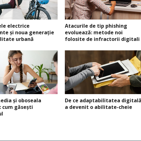
ele electrice
Atacurile de tip phishing
ente și noua generație
evoluează: metode noi
litate urbană
folosite de infractorii digitali
media și oboseala
De ce adaptabilitatea digital
: cum găsești
a devenit o abilitate-cheie
ul