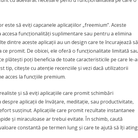
sunt cu adevărat necesare pentru funcționalitatea pe care o
or este să eviți capcanele aplicațiilor „freemium”. Aceste
 a accesa funcționalități suplimentare sau pentru a elimina
lte dintre aceste aplicații au un design care te încurajează să
 ce promit. De obicei, ele oferă o funcționalitate limitată sa
 plătești poți beneficia de toate caracteristicile pe care le-a
t tip, citește cu atenție recenziile și vezi dacă utilizatorii
ne acces la funcțiile premium.
realiste și să eviți aplicațiile care promit schimbări
 despre aplicații de învățare, meditație, sau productivitate,
 efort susținut. Aplicațiile care promit rezultate instantanee
pide și miraculoase ar trebui evitate. În schimb, caută
valoare constantă pe termen lung și care te ajută să îți ating