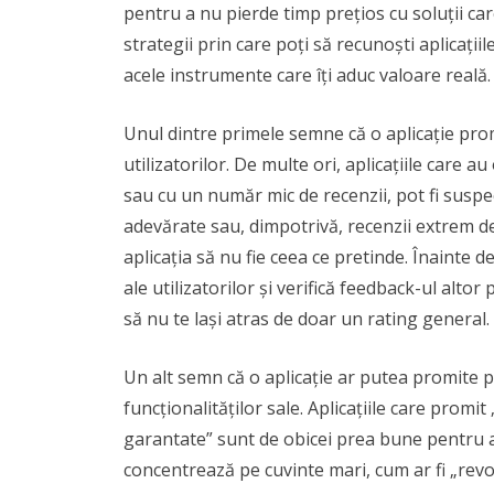
pentru a nu pierde timp prețios cu soluții care
strategii prin care poți să recunoști aplicații
acele instrumente care îți aduc valoare reală.
Unul dintre primele semne că o aplicație prom
utilizatorilor. De multe ori, aplicațiile care 
sau cu un număr mic de recenzii, pot fi suspe
adevărate sau, dimpotrivă, recenzii extrem de 
aplicația să nu fie ceea ce pretinde. Înainte de 
ale utilizatorilor și verifică feedback-ul altor 
să nu te lași atras de doar un rating general.
Un alt semn că o aplicație ar putea promite pr
funcționalităților sale. Aplicațiile care promit
garantate” sunt de obicei prea bune pentru a 
concentrează pe cuvinte mari, cum ar fi „revo