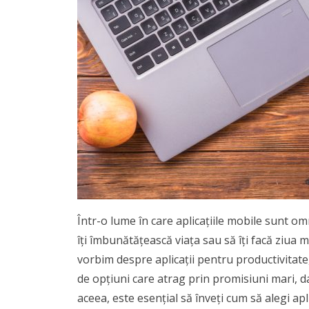
Într-o lume în care aplicațiile mobile sunt o
îți îmbunătățească viața sau să îți facă ziua m
vorbim despre aplicații pentru productivitate,
de opțiuni care atrag prin promisiuni mari, d
aceea, este esențial să înveți cum să alegi apli