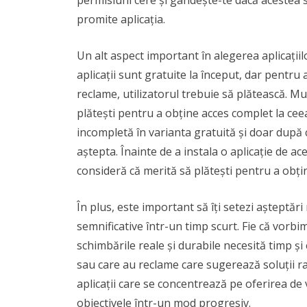
permisiuni cere și gândește-te dacă acestea 
promite aplicația.
Un alt aspect important în alegerea aplicațiil
aplicații sunt gratuite la început, dar pentru
reclame, utilizatorul trebuie să plătească. Mu
plătești pentru a obține acces complet la ceea
incompletă în varianta gratuită și doar după ce
aștepta. Înainte de a instala o aplicație de aces
consideră că merită să plătești pentru a obți
În plus, este important să îți setezi așteptări 
semnificative într-un timp scurt. Fie că vorbim
schimbările reale și durabile necesită timp și
sau care au reclame care sugerează soluții ra
aplicații care se concentrează pe oferirea de 
obiectivele într-un mod progresiv.