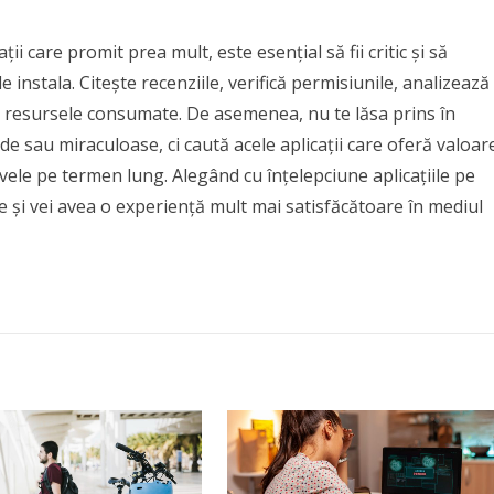
ii care promit prea mult, este esențial să fii critic și să
e instala. Citește recenziile, verifică permisiunile, analizează
ză resursele consumate. De asemenea, nu te lăsa prins în
pide sau miraculoase, ci caută acele aplicații care oferă valoar
ctivele pe termen lung. Alegând cu înțelepciune aplicațiile pe
ie și vei avea o experiență mult mai satisfăcătoare în mediul