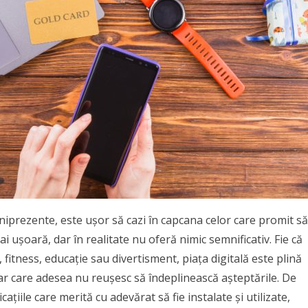
mniprezente, este ușor să cazi în capcana celor care promit să
ai ușoară, dar în realitate nu oferă nimic semnificativ. Fie că
 fitness, educație sau divertisment, piața digitală este plină
ar care adesea nu reușesc să îndeplinească așteptările. De
cațiile care merită cu adevărat să fie instalate și utilizate,