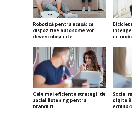
Robotică pentru acasă: ce
Biciclet
dispozitive autonome vor
intelig
deveni obișnuite
de mobi
Cele mai eficiente strategii de
Social 
social listening pentru
digitală
branduri
echilibr