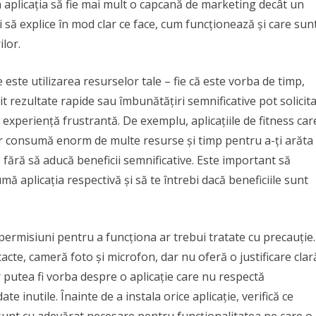
 ca aplicația să fie mai mult o capcană de marketing decât un
ui să explice în mod clar ce face, cum funcționează și care sun
ilor.
 este utilizarea resurselor tale – fie că este vorba de timp,
it rezultate rapide sau îmbunătățiri semnificative pot solicit
 experiență frustrantă. De exemplu, aplicațiile de fitness car
dar consumă enorm de multe resurse și timp pentru a-ți arăta
fără să aducă beneficii semnificative. Este important să
mă aplicația respectivă și să te întrebi dacă beneficiile sunt
permisiuni pentru a funcționa ar trebui tratate cu precauție.
tacte, cameră foto și microfon, dar nu oferă o justificare clar
 putea fi vorba despre o aplicație care nu respectă
te inutile. Înainte de a instala orice aplicație, verifică ce