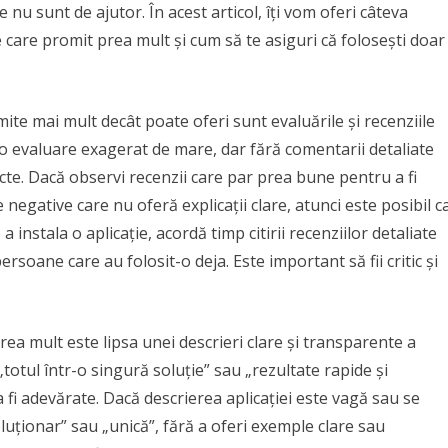
 nu sunt de ajutor. În acest articol, îți vom oferi câteva
le care promit prea mult și cum să te asiguri că folosești doar
ite mai mult decât poate oferi sunt evaluările și recenziile
au o evaluare exagerat de mare, dar fără comentarii detaliate
cte. Dacă observi recenzii care par prea bune pentru a fi
negative care nu oferă explicații clare, atunci este posibil c
a instala o aplicație, acordă timp citirii recenziilor detaliate
persoane care au folosit-o deja. Este important să fii critic și
ea mult este lipsa unei descrieri clare și transparente a
 „totul într-o singură soluție” sau „rezultate rapide și
fi adevărate. Dacă descrierea aplicației este vagă sau se
luționar” sau „unică”, fără a oferi exemple clare sau