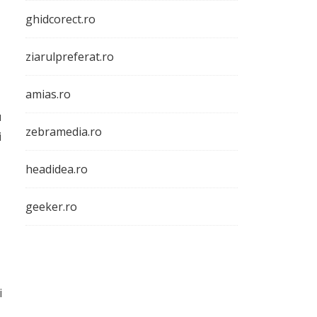
ghidcorect.ro
ziarulpreferat.ro
amias.ro
u
zebramedia.ro
i
headidea.ro
geeker.ro
i