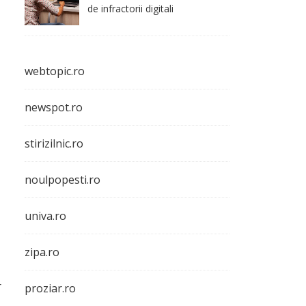
de infractorii digitali
webtopic.ro
newspot.ro
stirizilnic.ro
noulpopesti.ro
univa.ro
zipa.ro
r
proziar.ro