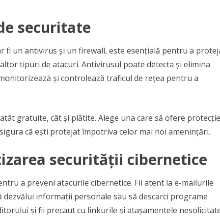
de securitate
 fi un antivirus și un firewall, este esențială pentru a protej
altor tipuri de atacuri. Antivirusul poate detecta și elimina
 monitorizează și controlează traficul de rețea pentru a
 atât gratuite, cât și plătite. Alege una care să ofere protecți
sigura că ești protejat împotriva celor mai noi amenințări.
izarea securității cibernetice
tru a preveni atacurile cibernetice. Fii atent la e-mailurile
să dezvălui informații personale sau să descarci programe
orului și fii precaut cu linkurile și atașamentele nesolicitate