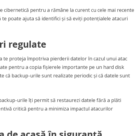
ate cibernetică pentru a rămâne la curent cu cele mai recente
te poate ajuta să identifici și să eviți potențialele atacuri
ri regulate
 te proteja împotriva pierderii datelor în cazul unui atac
ate pentru a copia fișierele importante pe un hard disk
te că backup-urile sunt realizate periodic și că datele sunt
ckup-urile îți permit să restaurezi datele fără a plăti
ivă critică pentru a minimiza impactul atacurilor
a de acasă în siguranță