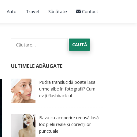
Auto
Travel
Sănătate
Contact
Caută
după:
ULTIMELE ADĂUGATE
Pudra translucidă poate lăsa
urme albe în fotografii? Cum
eviți flashback-ul
Baza cu acoperire redusă lasă
loc pielii reale și corecțiilor
punctuale