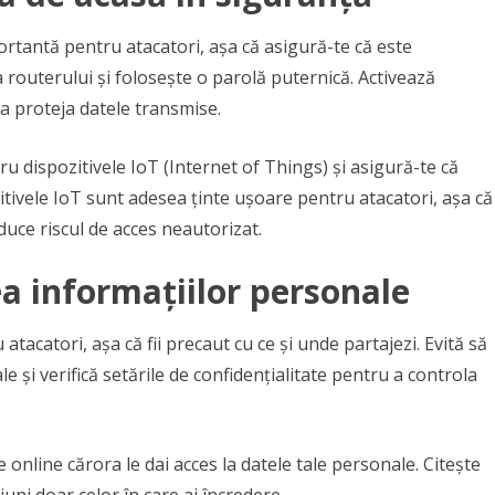
rtantă pentru atacatori, așa că asigură-te că este
 routerului și folosește o parolă puternică. Activează
a proteja datele transmise.
 dispozitivele IoT (Internet of Things) și asigură-te că
zitivele IoT sunt adesea ținte ușoare pentru atacatori, așa că
uce riscul de acces neautorizat.
ea informațiilor personale
tacatori, așa că fii precaut cu ce și unde partajezi. Evită să
le și verifică setările de confidențialitate pentru a controla
ile online cărora le dai acces la datele tale personale. Citește
iuni doar celor în care ai încredere.