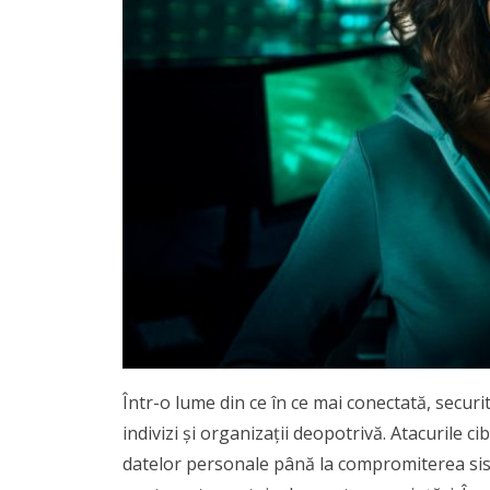
Într-o lume din ce în ce mai conectată, secu
indivizi și organizații deopotrivă. Atacurile 
datelor personale până la compromiterea sistem