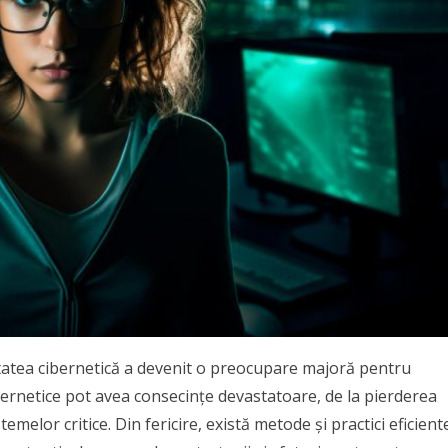
ritatea cibernetică a devenit o preocupare majoră pentru
cibernetice pot avea consecințe devastatoare, de la pierderea
elor critice. Din fericire, există metode și practici eficient