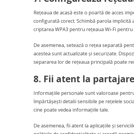
Rețeaua de acasă este o poartă de acces impo
configurată corect. Schimbă parola implicită a
criptarea WPA3 pentru rețeaua Wi-Fi pentru 
De asemenea, setează o rețea separată pentru
acestea sunt actualizate și securizate. Dispo
separarea lor de rețeaua principală poate red
8.
Fii atent la partajar
Informațiile personale sunt valoroase pentru a
împărtășești detalii sensibile pe rețelele socia
cine poate vedea informațiile tale.
De asemenea, fii atent la aplicațiile și servici
politicile de confidențialitate și acordă permis