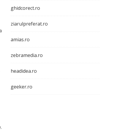
ghidcorect.ro
ziarulpreferat.ro
a
amias.ro
zebramedia.ro
headidea.ro
e
geeker.ro
.