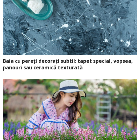
Baia cu pereți decorați subtil: tapet special, vopsea,
panouri sau ceramică texturată