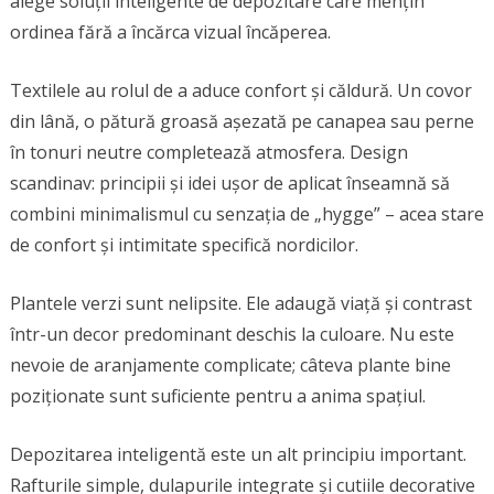
alege soluții inteligente de depozitare care mențin
ordinea fără a încărca vizual încăperea.
Textilele au rolul de a aduce confort și căldură. Un covor
din lână, o pătură groasă așezată pe canapea sau perne
în tonuri neutre completează atmosfera. Design
scandinav: principii și idei ușor de aplicat înseamnă să
combini minimalismul cu senzația de „hygge” – acea stare
de confort și intimitate specifică nordicilor.
Plantele verzi sunt nelipsite. Ele adaugă viață și contrast
într-un decor predominant deschis la culoare. Nu este
nevoie de aranjamente complicate; câteva plante bine
poziționate sunt suficiente pentru a anima spațiul.
Depozitarea inteligentă este un alt principiu important.
Rafturile simple, dulapurile integrate și cutiile decorative