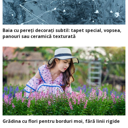
Baia cu pereți decorați subtil: tapet special, vopsea,
panouri sau ceramică texturată
Grădina cu flori pentru borduri moi, fără linii rigide