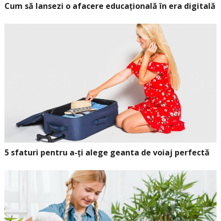
Cum să lansezi o afacere educațională în era digitală
5 sfaturi pentru a-ți alege geanta de voiaj perfectă