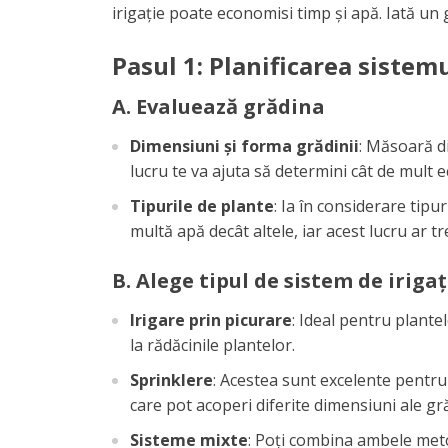
irigație poate economisi timp și apă. Iată un 
Pasul 1: Planificarea sistemu
A. Evaluează grădina
Dimensiuni și forma grădinii
: Măsoară di
lucru te va ajuta să determini cât de mult 
Tipurile de plante
: Ia în considerare tipu
multă apă decât altele, iar acest lucru ar t
B. Alege tipul de sistem de irigaț
Irigare prin picurare
: Ideal pentru plante
la rădăcinile plantelor.
Sprinklere
: Acestea sunt excelente pentru p
care pot acoperi diferite dimensiuni ale gră
Sisteme mixte
: Poți combina ambele metod