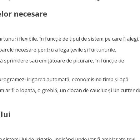
elor necesare
rtunuri flexibile, în funcție de tipul de sistem pe care îl alegi.
oarele necesare pentru a lega țevile și furtunurile.
ză sprinklere sau emițătoare de picurare, în funcție de
ă programezi irigarea automată, economisind timp și apă.
m ar fi o lopată, o greblă, un ciocan de cauciuc și un cutter d
lui
 sistemului de irigație, indicând unde vor fi amplasate țevi,