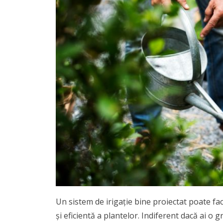
Un sistem de irigație bine proiectat poate f
și eficientă a plantelor. Indiferent dacă ai o