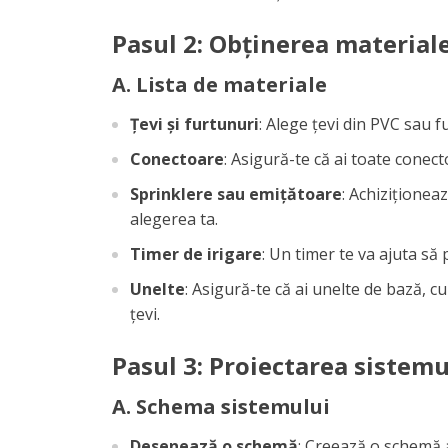
Pasul 2: Obținerea material
A. Lista de materiale
Țevi și furtunuri
: Alege țevi din PVC sau fu
Conectoare
: Asigură-te că ai toate conect
Sprinklere sau emițătoare
: Achiziționea
alegerea ta.
Timer de irigare
: Un timer te va ajuta s
Unelte
: Asigură-te că ai unelte de bază, cu
țevi.
Pasul 3: Proiectarea sistemu
A. Schema sistemului
Desenează o schemă
: Creează o schemă a