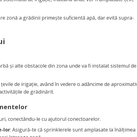
care zonă a grădinii primește suficientă apă, dar evită supra-
ui
arbă și alte obstacole din zona unde va fi instalat sistemul de
 țevile de irigație, având în vedere o adâncime de aproximati
ctivitățile de grădinărit.
onentelor
țuri, conectându-le cu ajutorul conectoarelor.
-lor
: Asigură-te că sprinklerele sunt amplasate la înălțimea