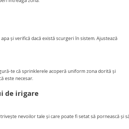
peri întreaga zonă.
 apa și verifică dacă există scurgeri în sistem. Ajustează
igură-te că sprinklerele acoperă uniform zona dorită și
că este necesar.
i de irigare
trivește nevoilor tale și care poate fi setat să pornească și s