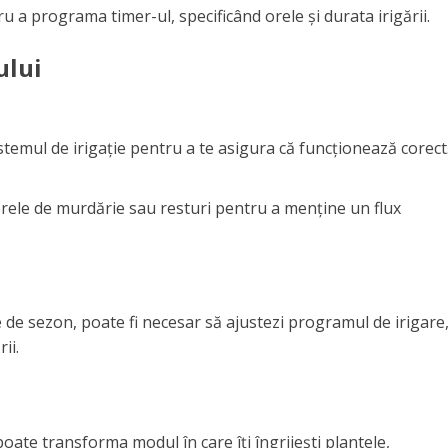
u a programa timer-ul, specificând orele și durata irigării.
ului
sistemul de irigație pentru a te asigura că funcționează corect
erele de murdărie sau resturi pentru a menține un flux
ie de sezon, poate fi necesar să ajustezi programul de irigare
ii.
poate transforma modul în care îți îngrijești plantele,