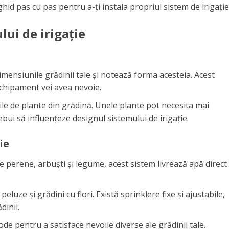
ghid pas cu pas pentru a-ți instala propriul sistem de irigație
lui de irigație
mensiunile grădinii tale și notează forma acesteia. Acest
echipament vei avea nevoie.
rile de plante din grădină. Unele plante pot necesita mai
rebui să influențeze designul sistemului de irigație.
ie
le perene, arbuști și legume, acest sistem livrează apă direct
eluze și grădini cu flori. Există sprinklere fixe și ajustabile,
dinii.
e pentru a satisface nevoile diverse ale grădinii tale.