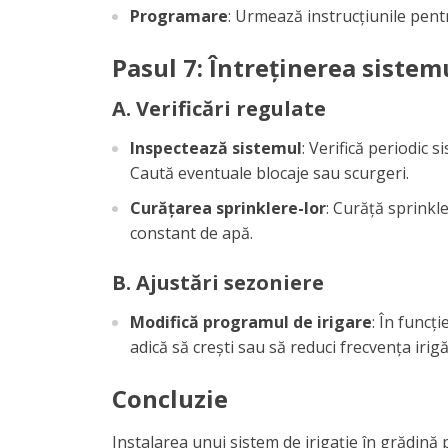
Programare
: Urmează instrucțiunile pentr
Pasul 7: Întreținerea sistem
A. Verificări regulate
Inspectează sistemul
: Verifică periodic 
Caută eventuale blocaje sau scurgeri.
Curățarea sprinklere-lor
: Curăță sprinkl
constant de apă.
B. Ajustări sezoniere
Modifică programul de irigare
: În funcț
adică să crești sau să reduci frecvența irigăr
Concluzie
Instalarea unui sistem de irigație în grădină 