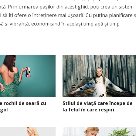
ntă. Prin urmarea pașilor din acest ghid, poți crea un sistem
i să îți ofere o întreținere mai ușoară. Cu puțină planificare ș
ă și vibrantă, economisind în același timp apă și timp.
de rochii de seară cu
Stilul de viață care începe de
 gol
la felul în care respiri