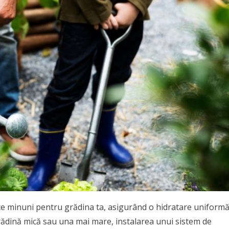
ace minuni pentru grădina ta, asigurând o hidratare uniform
 grădină mică sau una mai mare, instalarea unui sistem de