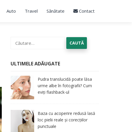
Auto
Travel
Sănătate
Contact
Caută
după:
ULTIMELE ADĂUGATE
Pudra translucidă poate lăsa
urme albe în fotografii? Cum
eviți flashback-ul
Baza cu acoperire redusă lasă
loc pielii reale și corecțiilor
punctuale