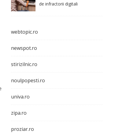
de infractorii digitali
webtopic.ro
newspot.ro
stirizilnic.ro
noulpopesti.ro
e
univa.ro
zipa.ro
proziar.ro