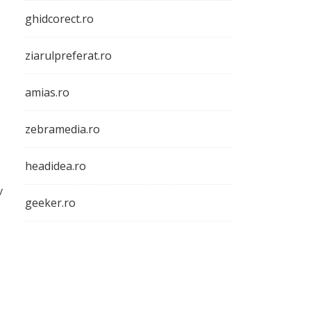
ghidcorect.ro
ziarulpreferat.ro
amias.ro
zebramedia.ro
headidea.ro
v
geeker.ro