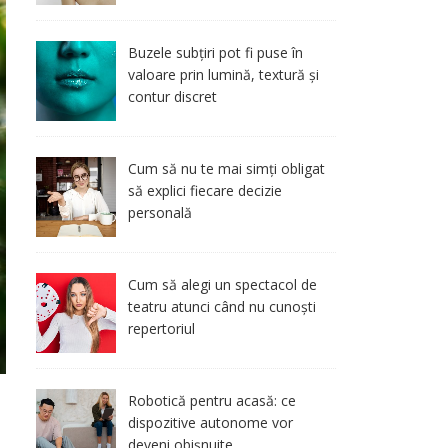
Buzele subțiri pot fi puse în
valoare prin lumină, textură și
contur discret
Cum să nu te mai simți obligat
să explici fiecare decizie
personală
Cum să alegi un spectacol de
teatru atunci când nu cunoști
repertoriul
Robotică pentru acasă: ce
ă
dispozitive autonome vor
deveni obișnuite