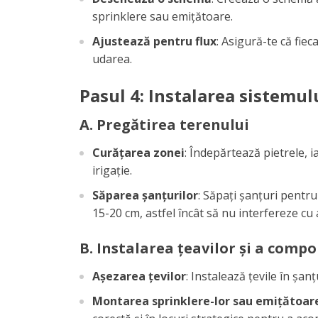
sprinklere sau emițătoare.
Ajustează pentru flux
: Asigură-te că fie
udarea.
Pasul 4: Instalarea sistemul
A. Pregătirea terenului
Curățarea zonei
: Îndepărtează pietrele, i
irigație.
Săparea șanțurilor
: Săpați șanțuri pentru
15-20 cm, astfel încât să nu interfereze cu a
B. Instalarea țeavilor și a comp
Așezarea țevilor
: Instalează țevile în șan
Montarea sprinklere-lor sau emițătoare