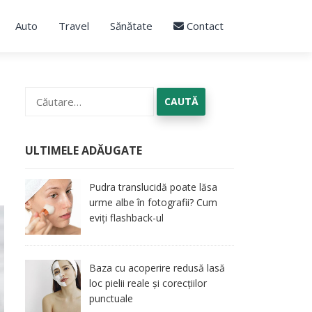
Auto
Travel
Sănătate
Contact
Caută
după:
ULTIMELE ADĂUGATE
Pudra translucidă poate lăsa
urme albe în fotografii? Cum
eviți flashback-ul
Baza cu acoperire redusă lasă
loc pielii reale și corecțiilor
punctuale