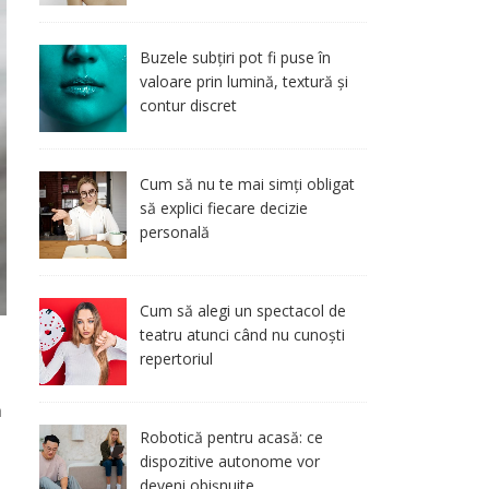
Buzele subțiri pot fi puse în
valoare prin lumină, textură și
contur discret
Cum să nu te mai simți obligat
să explici fiecare decizie
personală
Cum să alegi un spectacol de
teatru atunci când nu cunoști
repertoriul
ă
Robotică pentru acasă: ce
dispozitive autonome vor
deveni obișnuite