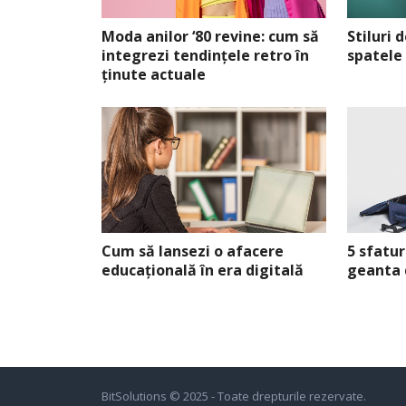
Moda anilor ‘80 revine: cum să
Stiluri 
integrezi tendințele retro în
spatele
ținute actuale
Cum să lansezi o afacere
5 sfatur
educațională în era digitală
geanta 
BitSolutions
© 2025 - Toate drepturile rezervate.