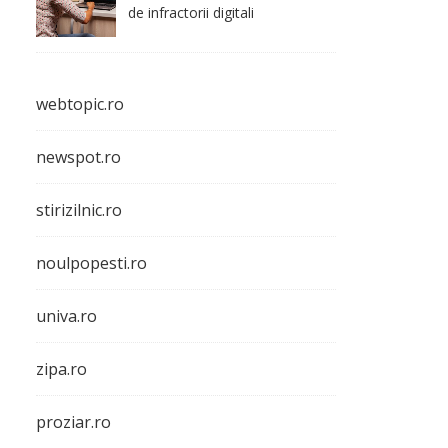
de infractorii digitali
webtopic.ro
newspot.ro
stirizilnic.ro
noulpopesti.ro
univa.ro
zipa.ro
proziar.ro