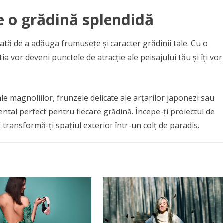
e o grădină splendidă
tă de a adăuga frumusețe și caracter grădinii tale. Cu o
tia vor deveni punctele de atracție ale peisajului tău și îți vor
ale magnoliilor, frunzele delicate ale arțarilor japonezi sau
ntal perfect pentru fiecare grădină. Începe-ți proiectul de
transformă-ți spațiul exterior într-un colț de paradis.