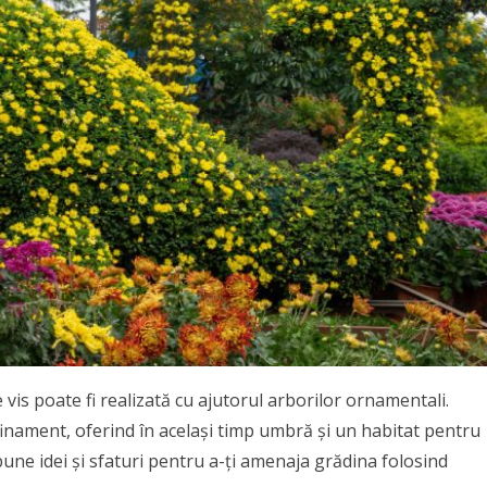
vis poate fi realizată cu ajutorul arborilor ornamentali.
inament, oferind în același timp umbră și un habitat pentru
bune idei și sfaturi pentru a-ți amenaja grădina folosind