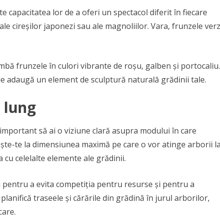
 capacitatea lor de a oferi un spectacol diferit în fiecare
ale cireșilor japonezi sau ale magnoliilor. Vara, frunzele verz
imbă frunzele în culori vibrante de roșu, galben și portocaliu.
le adaugă un element de sculptură naturală grădinii tale.
 lung
 important să ai o viziune clară asupra modului în care
ește-te la dimensiunea maximă pe care o vor atinge arborii l
 cu celelalte elemente ale grădinii.
ri pentru a evita competiția pentru resurse și pentru a
nifică traseele și cărările din grădină în jurul arborilor,
care.