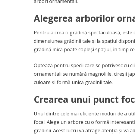
arbori ornamentali.
Alegerea arborilor orn
Pentru a crea o grădină spectaculoasă, este es
dimensiunea grădinii tale și la spațiul dispo
grădină mică poate copleși spațiul, în timp c
Optează pentru specii care se potrivesc cu cli
ornamentali se numără magnoliile, cireșii japo
culoare și formă unică grădinii tale.
Crearea unui punct foc
Unul dintre cele mai eficiente moduri de a uti
focal. Alege un arbore cu o formă interesantă
grădinii. Acest lucru va atrage atenția și va 