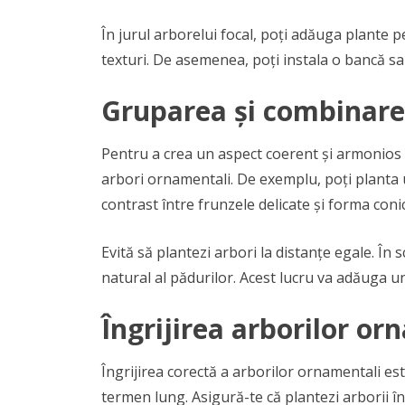
În jurul arborelui focal, poți adăuga plante 
texturi. De asemenea, poți instala o bancă sa
Gruparea și combinare
Pentru a crea un aspect coerent și armonios î
arbori ornamentali. De exemplu, poți planta u
contrast între frunzele delicate și forma coni
Evită să plantezi arbori la distanțe egale. În
natural al pădurilor. Acest lucru va adăuga u
Îngrijirea arborilor or
Îngrijirea corectă a arborilor ornamentali es
termen lung. Asigură-te că plantezi arborii în 