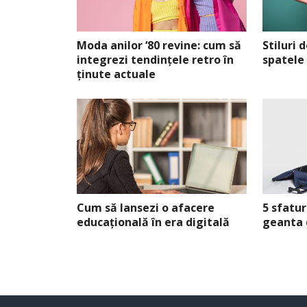
Moda anilor ‘80 revine: cum să
Stiluri 
integrezi tendințele retro în
spatele
ținute actuale
Cum să lansezi o afacere
5 sfatur
educațională în era digitală
geanta 