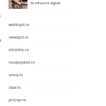
de infractorii digitali
.
webtopic.ro
newspot.ro
e
stirizilnic.ro
noulpopesti.ro
univa.ro
zipa.ro
proziar.ro