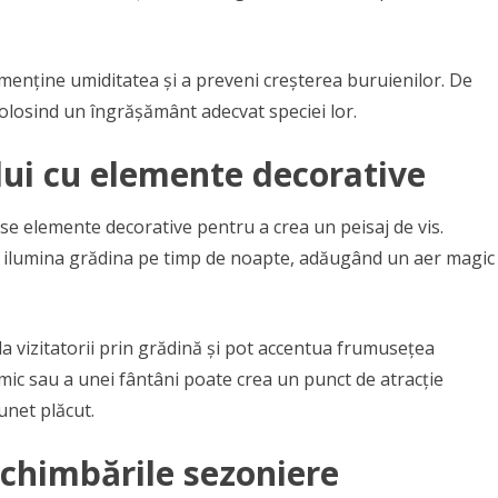
a menține umiditatea și a preveni creșterea buruienilor. De
folosind un îngrășământ adecvat speciei lor.
lui cu elemente decorative
rse elemente decorative pentru a crea un peisaj de vis.
 a ilumina grădina pe timp de noapte, adăugând un aer magic
da vizitatorii prin grădină și pot accentua frumusețea
ic sau a unei fântâni poate crea un punct de atracție
unet plăcut.
schimbările sezoniere