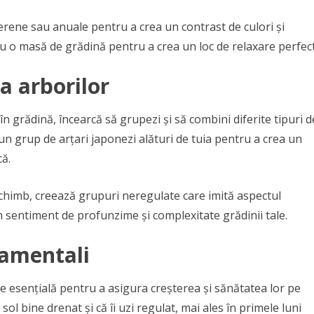
perene sau anuale pentru a crea un contrast de culori și
u o masă de grădină pentru a crea un loc de relaxare perfect
a arborilor
n grădină, încearcă să grupezi și să combini diferite tipuri d
n grup de arțari japonezi alături de tuia pentru a crea un
că.
 schimb, creează grupuri neregulate care imită aspectul
n sentiment de profunzime și complexitate grădinii tale.
namentali
te esențială pentru a asigura creșterea și sănătatea lor pe
sol bine drenat și că îi uzi regulat, mai ales în primele luni