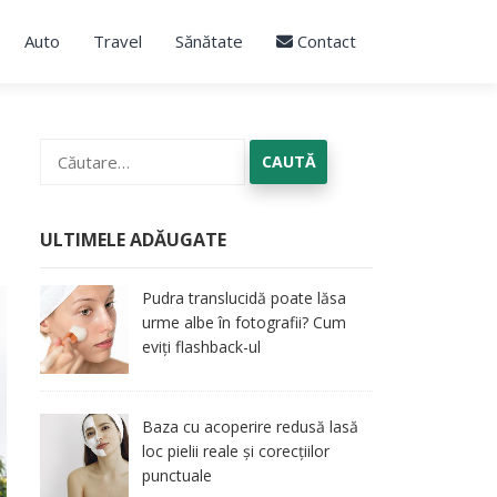
Auto
Travel
Sănătate
Contact
Caută
după:
ULTIMELE ADĂUGATE
Pudra translucidă poate lăsa
urme albe în fotografii? Cum
eviți flashback-ul
Baza cu acoperire redusă lasă
loc pielii reale și corecțiilor
punctuale