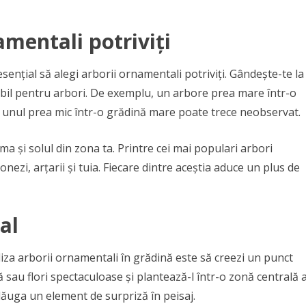
amentali potriviți
ențial să alegi arborii ornamentali potriviți. Gândește-te la
nibil pentru arbori. De exemplu, un arbore prea mare într-o
e unul prea mic într-o grădină mare poate trece neobservat.
ma și solul din zona ta. Printre cei mai populari arbori
nezi, arțarii și tuia. Fiecare dintre aceștia aduce un plus de
al
liza arborii ornamentali în grădină este să creezi un punct
 sau flori spectaculoase și plantează-l într-o zonă centrală 
adăuga un element de surpriză în peisaj.