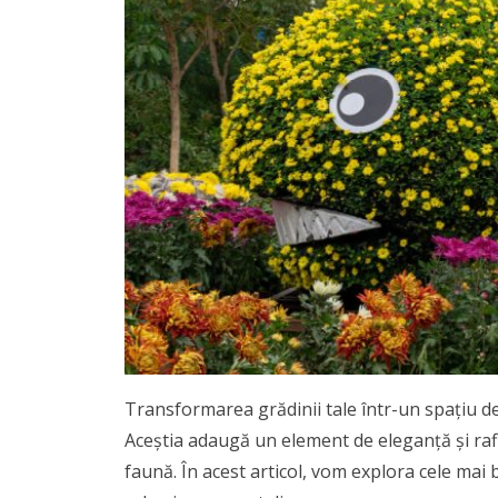
Transformarea grădinii tale într-un spațiu de 
Aceștia adaugă un element de eleganță și raf
faună. În acest articol, vom explora cele mai 