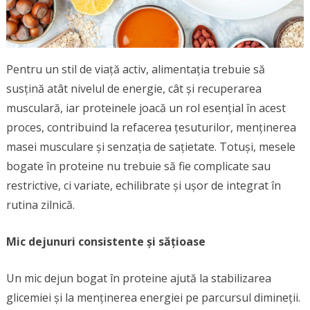
Pentru un stil de viață activ, alimentația trebuie să
susțină atât nivelul de energie, cât și recuperarea
musculară, iar proteinele joacă un rol esențial în acest
proces, contribuind la refacerea țesuturilor, menținerea
masei musculare și senzația de sațietate. Totuși, mesele
bogate în proteine nu trebuie să fie complicate sau
restrictive, ci variate, echilibrate și ușor de integrat în
rutina zilnică.
Mic dejunuri consistente și sățioase
Un mic dejun bogat în proteine ajută la stabilizarea
glicemiei și la menținerea energiei pe parcursul dimineții.