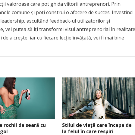
ții valoroase care pot ghida viitorii antreprenori. Prin
canele comune și poți construi o afacere de succes. Investind
 leadership, ascultând feedback-ul utilizatorilor și
 vei putea să îți transformi visul antreprenorial în realitate
de a crește, iar cu fiecare lecție învățată, vei fi mai bine
de rochii de seară cu
Stilul de viață care începe de
 gol
la felul în care respiri