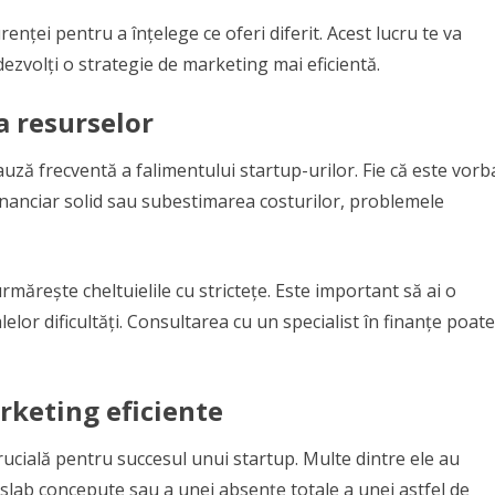
enței pentru a înțelege ce oferi diferit. Acest lucru te va
 dezvolți o strategie de marketing mai eficientă.
a resurselor
auză frecventă a falimentului startup-urilor. Fie că este vorb
financiar solid sau subestimarea costurilor, problemele
rmărește cheltuielile cu strictețe. Este important să ai o
elor dificultăți. Consultarea cu un specialist în finanțe poate
rketing eficiente
rucială pentru succesul unui startup. Multe dintre ele au
lab concepute sau a unei absențe totale a unei astfel de