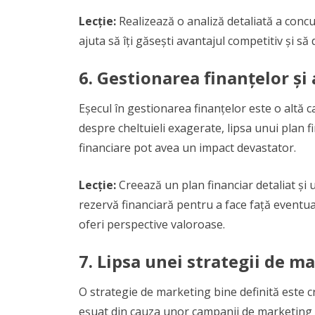
Lecție:
Realizează o analiză detaliată a concur
ajuta să îți găsești avantajul competitiv și să
6.
Gestionarea finanțelor și 
Eșecul în gestionarea finanțelor este o altă c
despre cheltuieli exagerate, lipsa unui plan 
financiare pot avea un impact devastator.
Lecție:
Creează un plan financiar detaliat și u
rezervă financiară pentru a face față eventual
oferi perspective valoroase.
7.
Lipsa unei strategii de ma
O strategie de marketing bine definită este c
eșuat din cauza unor campanii de marketing s