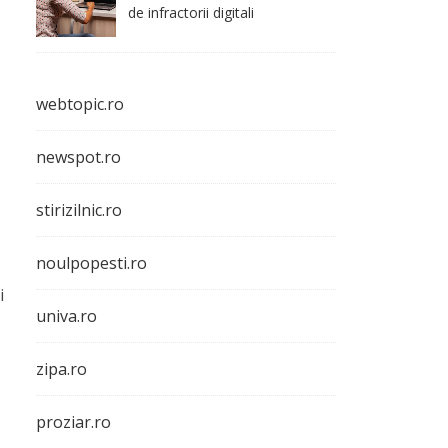
de infractorii digitali
webtopic.ro
newspot.ro
stirizilnic.ro
noulpopesti.ro
i
univa.ro
zipa.ro
proziar.ro