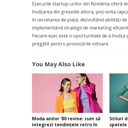
Eșecurile startup-urilor din România oferă lec
învățarea din greșelile altora, poți evita cap
în cercetarea de piață, dezvoltând abilități de
implementând strategii de marketing eficiente,
Fiecare eșec este o oportunitate de a învăța și 
pregătit pentru provocările viitoare.
You May Also Like
Moda anilor ‘80 revine: cum să
Stiluri 
integrezi tendințele retro în
spatele