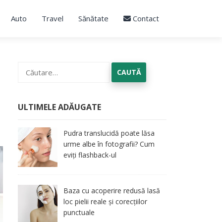
Auto
Travel
Sănătate
Contact
Caută
după:
ULTIMELE ADĂUGATE
Pudra translucidă poate lăsa
urme albe în fotografii? Cum
eviți flashback-ul
Baza cu acoperire redusă lasă
loc pielii reale și corecțiilor
punctuale