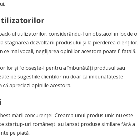
ui.
ilizatorilor
ck-ul utilizatorilor, considerându-l un obstacol în loc de o
 stagnarea dezvoltării produsului și la pierderea clienților.
 ce mai vocali, neglijarea opiniilor acestora poate fi fatală.
torilor și folosește-l pentru a îmbunătăți produsul sau
ate pe sugestiile clienților nu doar că îmbunătățește
 că apreciezi opiniile acestora.
i
bestimării concurenței. Crearea unui produs unic nu este
ulte startup-uri românești au lansat produse similare fără a
ente pe piață.