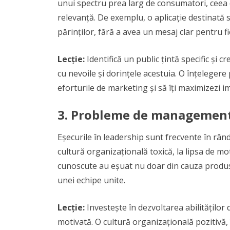
unui spectru prea larg de consumatori, ceea c
relevanță. De exemplu, o aplicație destinată 
părinților, fără a avea un mesaj clar pentru 
Lecție:
Identifică un public țintă specific și
cu nevoile și dorințele acestuia. O înțelegere
eforturile de marketing și să îți maximizezi i
3.
Probleme de management 
Eșecurile în leadership sunt frecvente în râ
cultură organizațională toxică, la lipsa de moti
cunoscute au eșuat nu doar din cauza produselor
unei echipe unite.
Lecție:
Investește în dezvoltarea abilităților
motivată. O cultură organizațională pozitivă, î