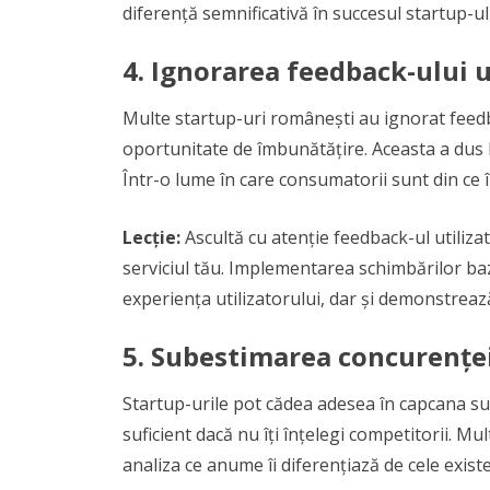
diferență semnificativă în succesul startup-ul
4.
Ignorarea feedback-ului ut
Multe startup-uri românești au ignorat feedba
oportunitate de îmbunătățire. Aceasta a dus la
Într-o lume în care consumatorii sunt din ce în
Lecție:
Ascultă cu atenție feedback-ul utiliza
serviciul tău. Implementarea schimbărilor baz
experiența utilizatorului, dar și demonstrează
5.
Subestimarea concurențe
Startup-urile pot cădea adesea în capcana su
suficient dacă nu îți înțelegi competitorii. M
analiza ce anume îi diferențiază de cele exist