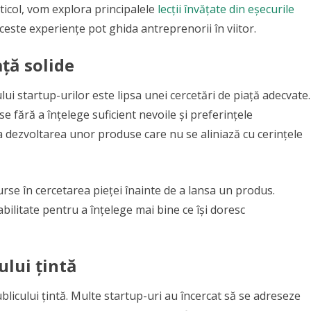
rticol, vom explora principalele
lecții învățate din eșecurile
este experiențe pot ghida antreprenorii în viitor.
ață solide
ui startup-urilor este lipsa unei cercetări de piață adecvate.
 fără a înțelege suficient nevoile și preferințele
 dezvoltarea unor produse care nu se aliniază cu cerințele
urse în cercetarea pieței înainte de a lansa un produs.
zabilitate pentru a înțelege mai bine ce își doresc
ului țintă
ublicului țintă. Multe startup-uri au încercat să se adreseze