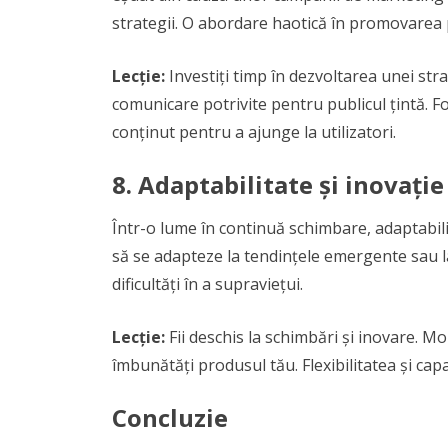
strategii. O abordare haotică în promovarea 
Lecție:
Investiți timp în dezvoltarea unei str
comunicare potrivite pentru publicul țintă. F
conținut pentru a ajunge la utilizatori.
8.
Adaptabilitate și inovație
Într-o lume în continuă schimbare, adaptabili
să se adapteze la tendințele emergente sau l
dificultăți în a supraviețui.
Lecție:
Fii deschis la schimbări și inovare. M
îmbunătăți produsul tău. Flexibilitatea și capa
Concluzie