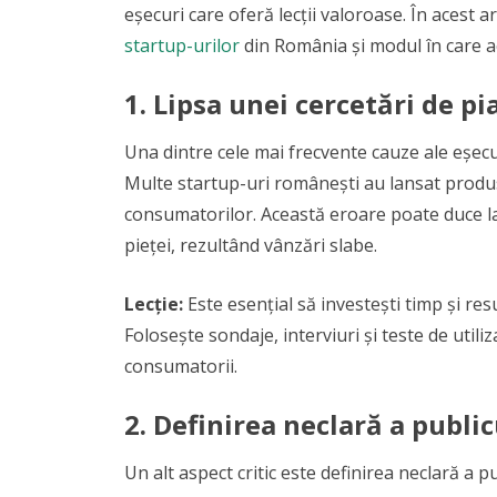
eșecuri care oferă lecții valoroase. În acest a
startup-urilor
din România și modul în care ac
1.
Lipsa unei cercetări de pi
Una dintre cele mai frecvente cauze ale eșecul
Multe startup-uri românești au lansat produse
consumatorilor. Această eroare poate duce la
pieței, rezultând vânzări slabe.
Lecție:
Este esențial să investești timp și res
Folosește sondaje, interviuri și teste de utili
consumatorii.
2.
Definirea neclară a public
Un alt aspect critic este definirea neclară a p