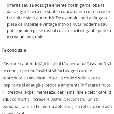
diferite sau să adaugi elemente noi în garderoba ta,
dar asigură-te că ele sunt în concordanță cu ceea ce te
face să te simți autentică. De exemplu, poți adăuga o
piesă de inspirație vintage într-o ținută modernă sau
poți combina piese casual cu accesorii elegante pentru
a crea un look unic.
În concluzie
Păstrarea autenticității în stilul tău personal înseamnă să
te cunoști pe tine însăți și să faci alegeri care te
reprezintă cu adevărat. În loc să copiezi stilul altora,
inspiră-te și adaugă-ți propria amprentă în fiecare ținută.
Fii creativă, experimentează, dar rămâi fidelă celor care îți
aduc confort și încredere. Astfel, vei construi un stil
personal, care să fie mereu autentic și să reflecte cine ești
cu adevărat.