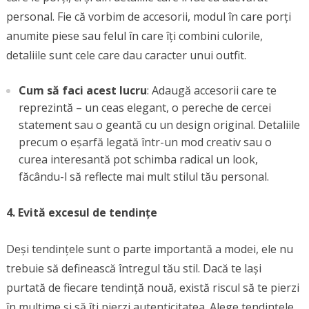
personal. Fie că vorbim de accesorii, modul în care porți
anumite piese sau felul în care îți combini culorile,
detaliile sunt cele care dau caracter unui outfit.
Cum să faci acest lucru
: Adaugă accesorii care te
reprezintă – un ceas elegant, o pereche de cercei
statement sau o geantă cu un design original. Detaliile
precum o eșarfă legată într-un mod creativ sau o
curea interesantă pot schimba radical un look,
făcându-l să reflecte mai mult stilul tău personal.
4. Evită excesul de tendințe
Deși tendințele sunt o parte importantă a modei, ele nu
trebuie să definească întregul tău stil. Dacă te lași
purtată de fiecare tendință nouă, există riscul să te pierzi
în mulțime și să îți pierzi autenticitatea. Alege tendințele