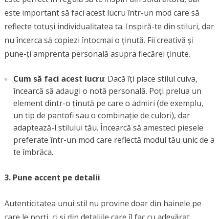
este important să faci acest lucru într-un mod care să
reflecte totuși individualitatea ta. Inspiră-te din stiluri, dar
nu încerca să copiezi întocmai o ținută. Fii creativă și
pune-ți amprenta personală asupra fiecărei ținute.
Cum să faci acest lucru
: Dacă îți place stilul cuiva,
încearcă să adaugi o notă personală. Poți prelua un
element dintr-o ținută pe care o admiri (de exemplu,
un tip de pantofi sau o combinație de culori), dar
adaptează-l stilului tău. Încearcă să amesteci piesele
preferate într-un mod care reflectă modul tău unic de a
te îmbrăca.
3. Pune accent pe detalii
Autenticitatea unui stil nu provine doar din hainele pe
care le porți, ci și din detaliile care îl fac cu adevărat