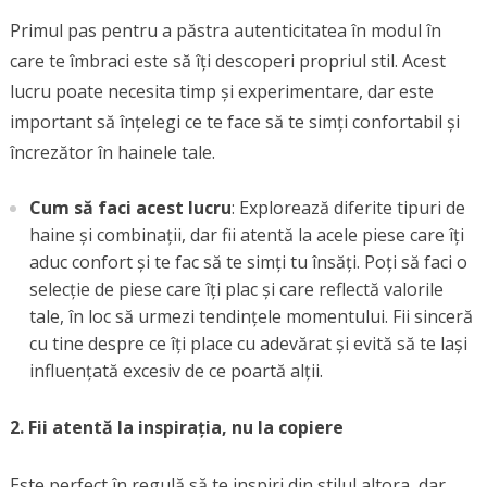
Primul pas pentru a păstra autenticitatea în modul în
care te îmbraci este să îți descoperi propriul stil. Acest
lucru poate necesita timp și experimentare, dar este
important să înțelegi ce te face să te simți confortabil și
încrezător în hainele tale.
Cum să faci acest lucru
: Explorează diferite tipuri de
haine și combinații, dar fii atentă la acele piese care îți
aduc confort și te fac să te simți tu însăți. Poți să faci o
selecție de piese care îți plac și care reflectă valorile
tale, în loc să urmezi tendințele momentului. Fii sinceră
cu tine despre ce îți place cu adevărat și evită să te lași
influențată excesiv de ce poartă alții.
2. Fii atentă la inspirația, nu la copiere
Este perfect în regulă să te inspiri din stilul altora, dar