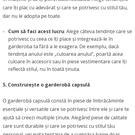
care îți plac cu adevărat și care se potrivesc cu stilul tău,
dar nu le adopta pe toate.
Cum să faci acest lucru
: Alege câteva tendințe care se
potrivesc cu ceea ce îți place și integrează-le în
garderoba ta fără a le exagera. De exemplu, dacă
tendința anului este „culoarea anului”, poartă acea
culoare în accesorii sau în piese vestimentare care îți
reflectă stilul, nu în toată ținuta.
5. Construiește o garderobă capsulă
O garderobă capsulă constă în piese de îmbrăcăminte
esențiale și versatile care se potrivesc între ele și care te
ajută să creezi multiple ținute. Alegând piese de calitate
care sunt durabile și care se potrivesc cu stilul tău
personal, vei evita tentația de a cumpăra haine doar