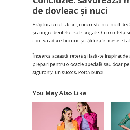
Concluzie: savurează m
de dovleac și nuci
Prăjitura cu dovleac și nuci este mai mult de
și a ingredientelor sale bogate. Cu o rețetă s
care va aduce bucurie și căldură în mesele tal
Încearcă această rețetă și lasă-te inspirat de
prepari pentru o ocazie specială sau doar pent
siguranță un succes. Poftă bună!
You May Also Like