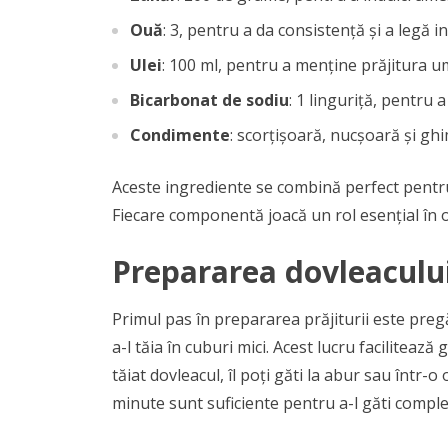
Ouă
: 3, pentru a da consistență și a legă i
Ulei
: 100 ml, pentru a menține prăjitura u
Bicarbonat de sodiu
: 1 linguriță, pentru a
Condimente
: scorțișoară, nucșoară și gh
Aceste ingrediente se combină perfect pentru
Fiecare componentă joacă un rol esențial în o
Prepararea dovleacului
Primul pas în prepararea prăjiturii este pregă
a-l tăia în cuburi mici. Acest lucru facilitează
tăiat dovleacul, îl poți găti la abur sau într
minute sunt suficiente pentru a-l găti comple