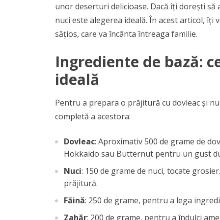
unor deserturi delicioase. Dacă îți dorești să
nuci este alegerea ideală. În acest articol, îț
sățios, care va încânta întreaga familie.
Ingrediente de bază: ce
ideală
Pentru a prepara o prăjitură cu dovleac și nuc
completă a acestora:
Dovleac
: Aproximativ 500 de grame de dovle
Hokkaido sau Butternut pentru un gust du
Nuci
: 150 de grame de nuci, tocate grosier
prăjitură.
Făină
: 250 de grame, pentru a lega ingredie
Zahăr
: 200 de grame, pentru a îndulci ame