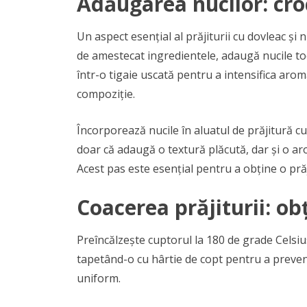
Adăugarea nucilor: croc
Un aspect esențial al prăjiturii cu dovleac și 
de amestecat ingredientele, adaugă nucile toc
într-o tigaie uscată pentru a intensifica arom
compoziție.
Încorporează nucile în aluatul de prăjitură cu
doar că adaugă o textură plăcută, dar și o a
Acest pas este esențial pentru a obține o prăj
Coacerea prăjiturii: ob
Preîncălzește cuptorul la 180 de grade Celsiu
tapetând-o cu hârtie de copt pentru a preveni 
uniform.