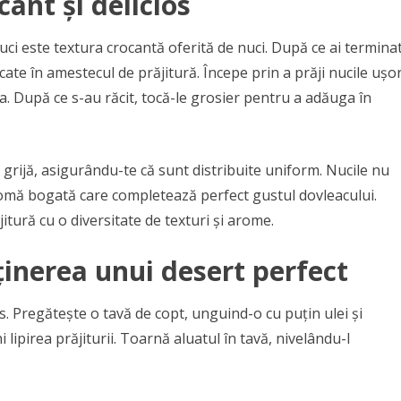
ant și delicios
nuci este textura crocantă oferită de nuci. După ce ai termina
ate în amestecul de prăjitură. Începe prin a prăji nucile ușo
a. După ce s-au răcit, tocă-le grosier pentru a adăuga în
 grijă, asigurându-te că sunt distribuite uniform. Nucile nu
romă bogată care completează perfect gustul dovleacului.
itură cu o diversitate de texturi și arome.
ținerea unui desert perfect
s. Pregătește o tavă de copt, unguind-o cu puțin ulei și
lipirea prăjiturii. Toarnă aluatul în tavă, nivelându-l