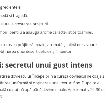
ngredientele.
medă și fragedă.
 ajuta la creșterea prăjiturii.
imbir, pentru a adăuga arome caracteristice toamnei.
 a crea o prăjitură moale, aromată și plină de savoare.
bținerea unui desert delicios și îmbietor.
: secretul unui gust intens
tirea dovleacului. Începe prin a curăța dovleacul de coajă și
 gătirea uniformă și obținerea unei texturi fine. După ce ai
-o oală cu puțină apă până devine moale. Aproximativ 20-30 de
t.