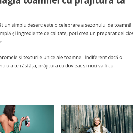
agia toamnei cu prăjitura ta
cât un simplu desert; este o celebrare a sezonului de toamnă
implă și ingrediente de calitate, poți crea un preparat delicio
e.
 aromele și texturile unice ale toamnei. Indiferent dacă o
ru a te răsfăța, prăjitura cu dovleac și nuci va fi cu