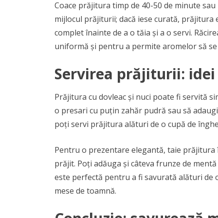
Coace prăjitura timp de 40-50 de minute sau p
mijlocul prăjiturii; dacă iese curată, prăjitur
complet înainte de a o tăia și a o servi. Răc
uniformă și pentru a permite aromelor să se 
Servirea prăjiturii: id
Prăjitura cu dovleac și nuci poate fi servită 
o presari cu puțin zahăr pudră sau să adaugi
poți servi prăjitura alături de o cupă de îngh
Pentru o prezentare elegantă, taie prăjitura 
prăjit. Poți adăuga și câteva frunze de mentă
este perfectă pentru a fi savurată alături de o
mese de toamnă.