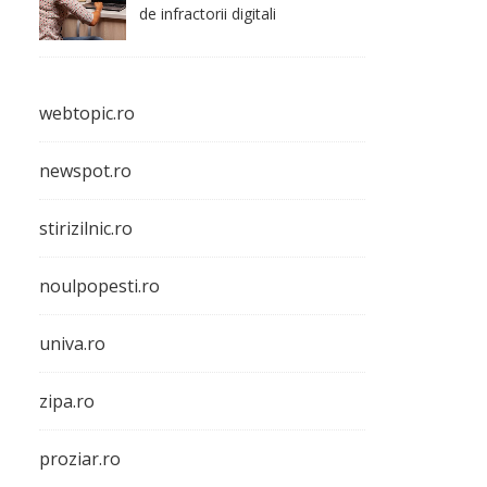
de infractorii digitali
webtopic.ro
newspot.ro
stirizilnic.ro
noulpopesti.ro
univa.ro
zipa.ro
proziar.ro