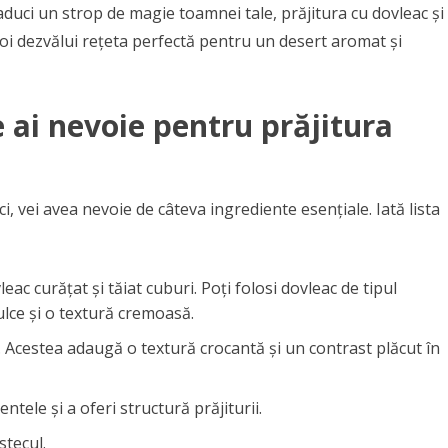
 aduci un strop de magie toamnei tale, prăjitura cu dovleac și
i voi dezvălui rețeta perfectă pentru un desert aromat și
 ai nevoie pentru prăjitura
i, vei avea nevoie de câteva ingrediente esențiale. Iată lista
ac curățat și tăiat cuburi. Poți folosi dovleac de tipul
lce și o textură cremoasă.
. Acestea adaugă o textură crocantă și un contrast plăcut în
ntele și a oferi structură prăjiturii.
stecul.