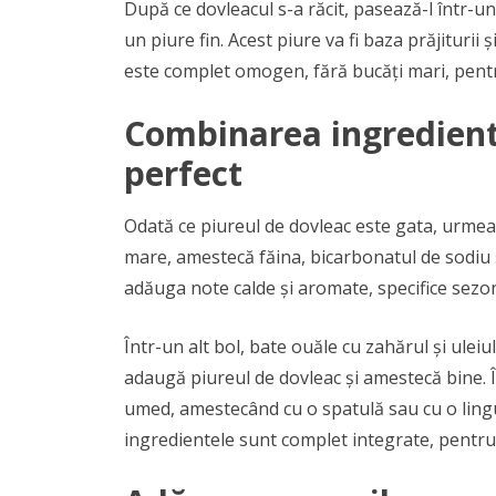
După ce dovleacul s-a răcit, pasează-l într-
un piure fin. Acest piure va fi baza prăjiturii
este complet omogen, fără bucăți mari, pentru
Combinarea ingredient
perfect
Odată ce piureul de dovleac este gata, urmea
mare, amestecă făina, bicarbonatul de sodiu 
adăuga note calde și aromate, specifice sezo
Într-un alt bol, bate ouăle cu zahărul și ule
adaugă piureul de dovleac și amestecă bine. 
umed, amestecând cu o spatulă sau cu o ling
ingredientele sunt complet integrate, pentru 