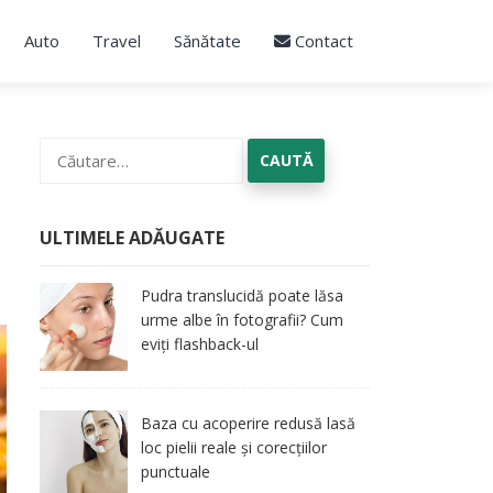
Auto
Travel
Sănătate
Contact
Caută
după:
ULTIMELE ADĂUGATE
Pudra translucidă poate lăsa
urme albe în fotografii? Cum
eviți flashback-ul
Baza cu acoperire redusă lasă
loc pielii reale și corecțiilor
punctuale