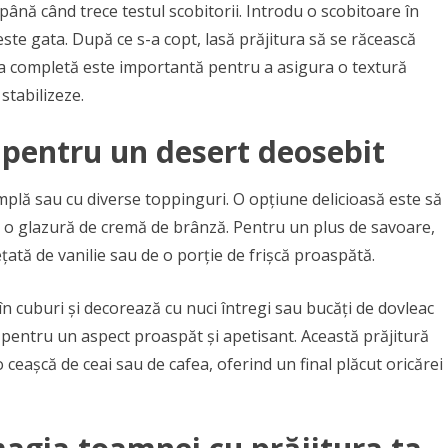
ână când trece testul scobitorii. Introdu o scobitoare în
a este gata. După ce s-a copt, lasă prăjitura să se răcească
irea completă este importantă pentru a asigura o textură
stabilizeze.
ei pentru un desert deosebit
simplă sau cu diverse toppinguri. O opțiune delicioasă este să
 o glazură de cremă de brânză. Pentru un plus de savoare,
ețată de vanilie sau de o porție de frișcă proaspătă.
în cuburi și decorează cu nuci întregi sau bucăți de dovleac
 pentru un aspect proaspăt și apetisant. Această prăjitură
 ceașcă de ceai sau de cafea, oferind un final plăcut oricărei