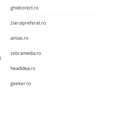
ghidcorect.ro
ziarulpreferat.ro
amias.ro
zebramedia.ro
l
headidea.ro
geeker.ro