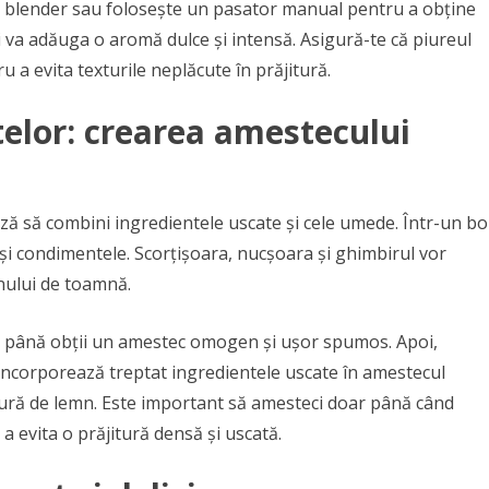
un blender sau folosește un pasator manual pentru a obține
 și va adăuga o aromă dulce și intensă. Asigură-te că piureul
 a evita texturile neplăcute în prăjitură.
elor: crearea amestecului
ză să combini ingredientele uscate și cele umede. Într-un bo
și condimentele. Scorțișoara, nucșoara și ghimbirul vor
nului de toamnă.
iul până obții un amestec omogen și ușor spumos. Apoi,
Încorporează treptat ingredientele uscate în amestecul
ură de lemn. Este important să amesteci doar până când
a evita o prăjitură densă și uscată.