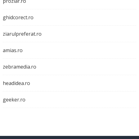
proziar.ro
ghidcorect.ro
ziarulpreferat.ro
amias.ro
zebramedia.ro
headidea.ro
geeker.ro