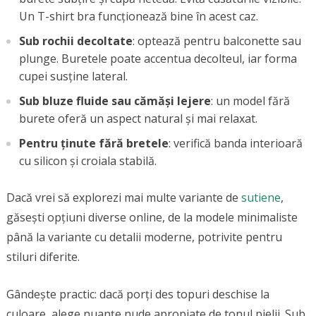
Un T-shirt bra funcționează bine în acest caz.
Sub rochii decoltate
: optează pentru balconette sau
plunge. Buretele poate accentua decolteul, iar forma
cupei susține lateral.
Sub bluze fluide sau cămăși lejere
: un model fără
burete oferă un aspect natural și mai relaxat.
Pentru ținute fără bretele
: verifică banda interioară
cu silicon și croiala stabilă.
Dacă vrei să explorezi mai multe variante de
sutiene
,
găsești opțiuni diverse online, de la modele minimaliste
până la variante cu detalii moderne, potrivite pentru
stiluri diferite.
Gândește practic: dacă porți des topuri deschise la
culoare, alege nuanțe nude apropiate de tonul pielii. Sub