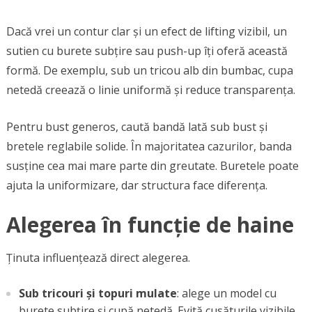
Dacă vrei un contur clar și un efect de lifting vizibil, un
sutien cu burete subțire sau push-up îți oferă această
formă. De exemplu, sub un tricou alb din bumbac, cupa
netedă creează o linie uniformă și reduce transparența.
Pentru bust generos, caută bandă lată sub bust și
bretele reglabile solide. În majoritatea cazurilor, banda
susține cea mai mare parte din greutate. Buretele poate
ajuta la uniformizare, dar structura face diferența.
Alegerea în funcție de haine
Ținuta influențează direct alegerea.
Sub tricouri și topuri mulate
: alege un model cu
burete subțire și cupă netedă. Evită cusăturile vizibile.