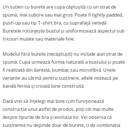
Un sutien cu burete are cupa căptușită cu un strat de
spumă, mai subțire sau mai gros. Poate fi lightly padded,
push-up sau tip T-shirt bra, cu suprafață netedă.
Buretele rotunjește bustul și uniformizează aspectul sub
tricouri mulate sau materiale fine.
Modelul fără burete (necăptușit) nu include acel strat de
spumă. Cupa urmează forma naturală a bustului și poate
fi realizată din dantelă, bumbac sau microfibră. Unele
variante au sârmă pentru susținere, altele mizează pe
bandă fermă și croială bine construită.
Dacă vrei să înțelegi mai bine cum funcționează
construcția unui astfel de produs, poți citi mai multe
despre tipurile de bra și evoluția lor. Vei observa că
susținerea nu depinde doar de burete, ci de combinația