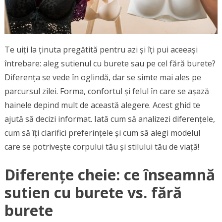
Te uiți la ținuta pregătită pentru azi și îți pui aceeași
întrebare: aleg sutienul cu burete sau pe cel fără burete?
Diferența se vede în oglindă, dar se simte mai ales pe
parcursul zilei. Forma, confortul și felul în care se așază
hainele depind mult de această alegere. Acest ghid te
ajută să decizi informat. Iată cum să analizezi diferențele,
cum să îți clarifici preferințele și cum să alegi modelul
care se potrivește corpului tău și stilului tău de viață!
Diferențe cheie: ce înseamnă
sutien cu burete vs. fără
burete