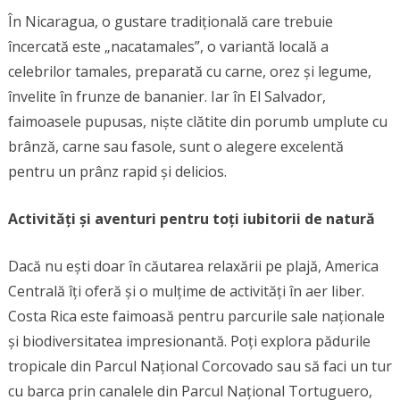
În Nicaragua, o gustare tradițională care trebuie
încercată este „nacatamales”, o variantă locală a
celebrilor tamales, preparată cu carne, orez și legume,
învelite în frunze de bananier. Iar în El Salvador,
faimoasele pupusas, niște clătite din porumb umplute cu
brânză, carne sau fasole, sunt o alegere excelentă
pentru un prânz rapid și delicios.
Activități și aventuri pentru toți iubitorii de natură
Dacă nu ești doar în căutarea relaxării pe plajă, America
Centrală îți oferă și o mulțime de activități în aer liber.
Costa Rica este faimoasă pentru parcurile sale naționale
și biodiversitatea impresionantă. Poți explora pădurile
tropicale din Parcul Național Corcovado sau să faci un tur
cu barca prin canalele din Parcul Național Tortuguero,