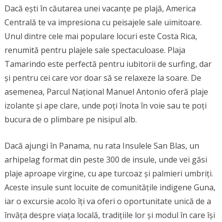
Dacă ești în căutarea unei vacanțe pe plajă, America
Centrală te va impresiona cu peisajele sale uimitoare.
Unul dintre cele mai populare locuri este Costa Rica,
renumită pentru plajele sale spectaculoase. Plaja
Tamarindo este perfectă pentru iubitorii de surfing, dar
și pentru cei care vor doar să se relaxeze la soare. De
asemenea, Parcul Național Manuel Antonio oferă plaje
izolante și ape clare, unde poți înota în voie sau te poți
bucura de o plimbare pe nisipul alb.
Dacă ajungi în Panama, nu rata Insulele San Blas, un
arhipelag format din peste 300 de insule, unde vei găsi
plaje aproape virgine, cu ape turcoaz și palmieri umbriți.
Aceste insule sunt locuite de comunitățile indigene Guna,
iar o excursie acolo îți va oferi o oportunitate unică de a
învăța despre viața locală, tradițiile lor și modul în care își