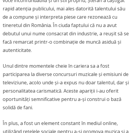
voce inconfundabilă și un stil propriu, Ștefan a câștigat
rapid atenția publicului, mai ales datorită talentului său
de a compune și interpreta piese care rezonează cu
tineretul din România. În ciuda faptului că nu a avut
debutul unui nume consacrat din industrie, a reușit să se
facă remarcat printr-o combinație de muncă asiduă și
autenticitate.
Unul dintre momentele cheie în cariera sa a fost
participarea la diverse concursuri muzicale și emisiuni de
televiziune, acolo unde și-a expus nu doar talentul, dar și
personalitatea carismatică. Aceste apariții i-au oferit
oportunități semnificative pentru a-și construi o bază
solidă de fani.
În plus, a fost un element constant în mediul online,
utilizând rețelele sociale pentru a-și promova muzica și a