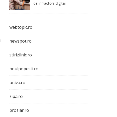
de infractorii digitali
webtopic.ro
i
newspot.ro
stirizilnic.ro
noulpopesti.ro
univa.ro
n
zipa.ro
proziar.ro