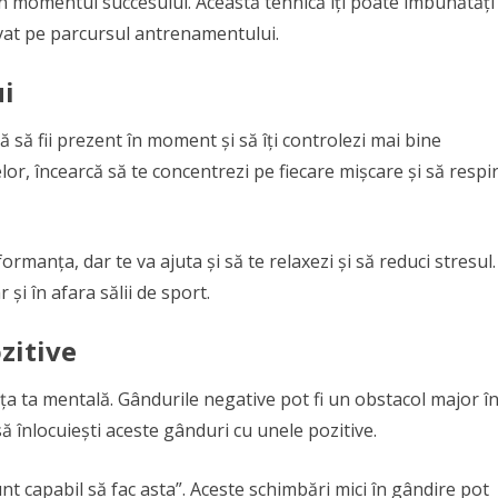
 în momentul succesului. Această tehnică îți poate îmbunătăți
vat pe parcursul antrenamentului.
ui
 să fii prezent în moment și să îți controlezi mai bine
or, încearcă să te concentrezi pe fiecare mișcare și să respir
rmanța, dar te va ajuta și să te relaxezi și să reduci stresul.
 și în afara sălii de sport.
zitive
ța ta mentală. Gândurile negative pot fi un obstacol major î
să înlocuiești aceste gânduri cu unele pozitive.
unt capabil să fac asta”. Aceste schimbări mici în gândire pot