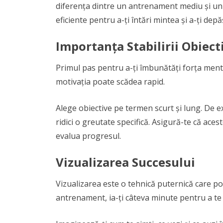
diferența dintre un antrenament mediu și unul
eficiente pentru a-ți întări mintea și a-ți dep
Importanța Stabilirii Obiect
Primul pas pentru a-ți îmbunătăți forța mentală
motivația poate scădea rapid.
Alege obiective pe termen scurt și lung. De e
ridici o greutate specifică. Asigură-te că ace
evalua progresul.
Vizualizarea Succesului
Vizualizarea este o tehnică puternică care p
antrenament, ia-ți câteva minute pentru a te re