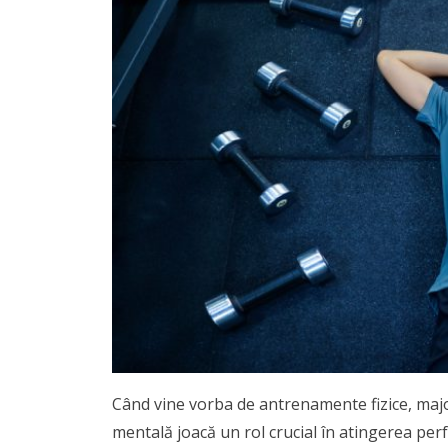
Când vine vorba de antrenamente fizice, majo
mentală joacă un rol crucial în atingerea pe