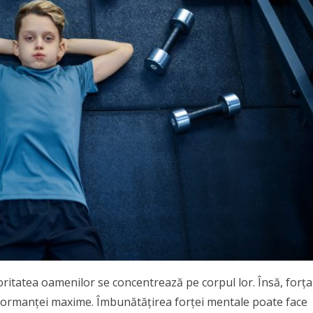
ritatea oamenilor se concentrează pe corpul lor. Însă, forța
rformanței maxime. Îmbunătățirea forței mentale poate face