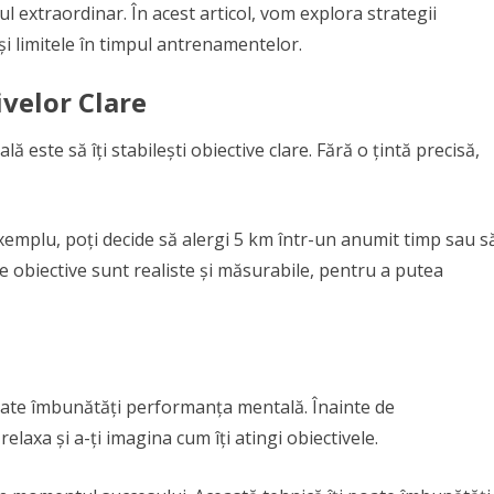
 extraordinar. În acest articol, vom explora strategii
ăși limitele în timpul antrenamentelor.
ivelor Clare
 este să îți stabilești obiective clare. Fără o țintă precisă,
xemplu, poți decide să alergi 5 km într-un anumit timp sau s
ste obiective sunt realiste și măsurabile, pentru a putea
oate îmbunătăți performanța mentală. Înainte de
laxa și a-ți imagina cum îți atingi obiectivele.