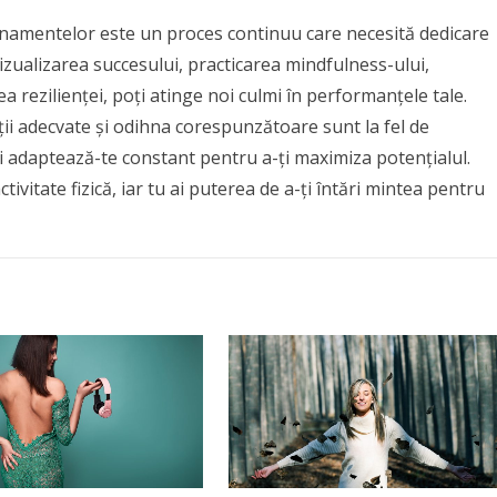
enamentelor este un proces continuu care necesită dedicare
, vizualizarea succesului, practicarea mindfulness-ului,
a rezilienței, poți atinge noi culmi în performanțele tale.
ii adecvate și odihna corespunzătoare sunt la fel de
i adaptează-te constant pentru a-ți maximiza potențialul.
tivitate fizică, iar tu ai puterea de a-ți întări mintea pentru