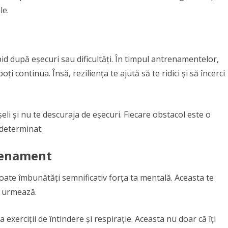
le.
pid după eșecuri sau dificultăți. În timpul antrenamentelor,
i continua. Însă, reziliența te ajută să te ridici și să încerci
șeli și nu te descuraja de eșecuri. Fiecare obstacol este o
 determinat.
renament
oate îmbunătăți semnificativ forța ta mentală. Aceasta te
e urmează.
exerciții de întindere și respirație. Aceasta nu doar că îți