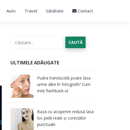
Auto
Travel
Sănătate
Contact
Caută
după:
ULTIMELE ADĂUGATE
Pudra translucidă poate lăsa
urme albe în fotografii? Cum
eviți flashback-ul
Baza cu acoperire redusă lasă
loc pielii reale și corecțiilor
punctuale