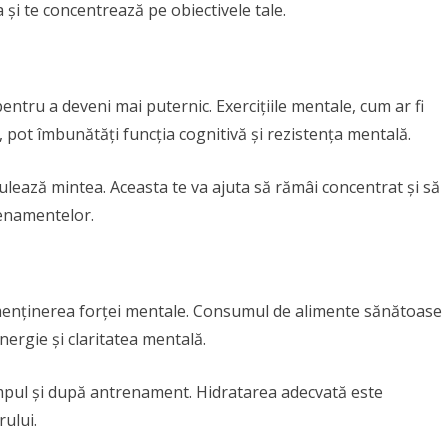
 și te concentrează pe obiectivele tale.
 pentru a deveni mai puternic. Exercițiile mentale, cum ar fi
, pot îmbunătăți funcția cognitivă și rezistența mentală.
imulează mintea. Aceasta te va ajuta să rămâi concentrat și să
renamentelor.
în menținerea forței mentale. Consumul de alimente sănătoase
energie și claritatea mentală.
timpul și după antrenament. Hidratarea adecvată este
ului.