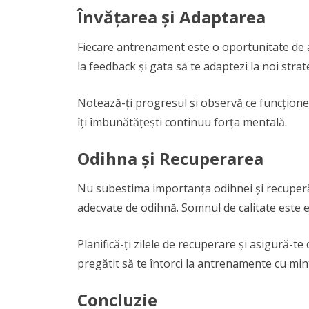
Învățarea și Adaptarea
Fiecare antrenament este o oportunitate de a 
la feedback și gata să te adaptezi la noi strateg
Notează-ți progresul și observă ce funcționeaz
îți îmbunătățești continuu forța mentală.
Odihna și Recuperarea
Nu subestima importanța odihnei și recuperă
adecvate de odihnă. Somnul de calitate este e
Planifică-ți zilele de recuperare și asigură-te c
pregătit să te întorci la antrenamente cu mint
Concluzie