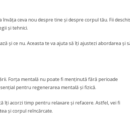
învăța ceva nou despre tine și despre corpul tău. Fii deschi
ii și tehnici.
ă și ce nu. Aceasta te va ajuta să îți ajustezi abordarea și s
rii. Forța mentală nu poate fi menținută fără perioade
sențial pentru regenerarea mentală și fizică.
ă îți acorzi timp pentru relaxare și refacere. Astfel, vei fi
ea și corpul reîncărcate.