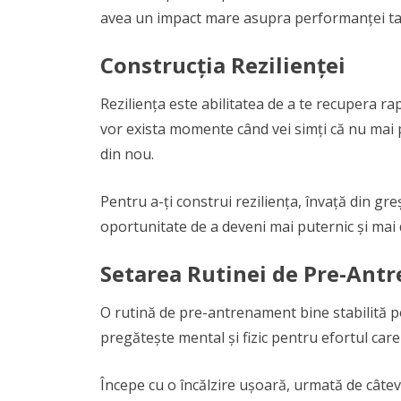
avea un impact mare asupra performanței ta
Construcția Rezilienței
Reziliența este abilitatea de a te recupera ra
vor exista momente când vei simți că nu mai poț
din nou.
Pentru a-ți construi reziliența, învață din gre
oportunitate de a deveni mai puternic și mai
Setarea Rutinei de Pre-Ant
O rutină de pre-antrenament bine stabilită p
pregătește mental și fizic pentru efortul car
Începe cu o încălzire ușoară, urmată de câteva 