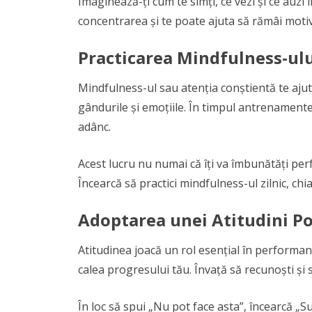
Imaginează-ți cum te simți, ce vezi și ce auzi
concentrarea și te poate ajuta să rămâi moti
Practicarea Mindfulness-ul
Mindfulness-ul sau atenția conștientă te ajută
gândurile și emoțiile. În timpul antrenamentel
adânc.
Acest lucru nu numai că îți va îmbunătăți perfo
Încearcă să practici mindfulness-ul zilnic, chiar
Adoptarea unei Atitudini Po
Atitudinea joacă un rol esențial în performan
calea progresului tău. Învață să recunoști și 
În loc să spui „Nu pot face asta”, încearcă „S