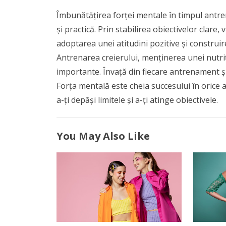
Îmbunătățirea forței mentale în timpul antr
și practică. Prin stabilirea obiectivelor clare
adoptarea unei atitudini pozitive și construire
Antrenarea creierului, menținerea unei nutriț
importante. Învață din fiecare antrenament ș
Forța mentală este cheia succesului în orice ac
a-ți depăși limitele și a-ți atinge obiectivele.
You May Also Like