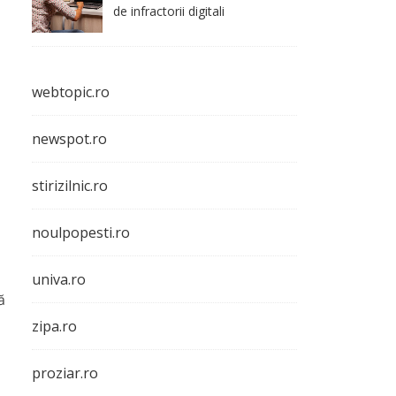
de infractorii digitali
webtopic.ro
newspot.ro
stirizilnic.ro
noulpopesti.ro
univa.ro
ă
zipa.ro
proziar.ro