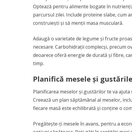
Optează pentru alimente bogate în nutrienți, c
parcursul zilei. Include proteine slabe, cum ar 
construiești și să menții masa musculară.
Adaugă o varietate de legume și fructe proasp
necesare. Carbohidrații complecși, precum ovă
deoarece oferă energie de durată și fibre, car
timp.
Planifică mesele și gustăril
Planificarea meselor și gustărilor te va ajuta
Creează un plan săptămânal al meselor, incluz
fiecare masă este echilibrată și conține o co
Pregătește-ți mesele în avans, pentru a econ
opțiuni sănătoase. Poți găti în cantități mari 