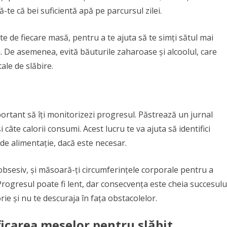
te că bei suficientă apă pe parcursul zilei.
te de fiecare masă, pentru a te ajuta să te simți sătul mai
 De asemenea, evită băuturile zaharoase și alcoolul, care
ale de slăbire.
rtant să îți monitorizezi progresul. Păstrează un jurnal
 câte calorii consumi. Acest lucru te va ajuta să identifici
 de alimentație, dacă este necesar.
bsesiv, și măsoară-ți circumferințele corporale pentru a
ogresul poate fi lent, dar consecvența este cheia succesulu
ie și nu te descuraja în fața obstacolelor.
ficarea meselor pentru slăbit