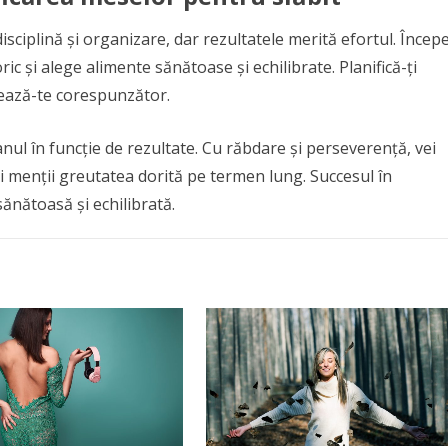
isciplină și organizare, dar rezultatele merită efortul. Încep
ric și alege alimente sănătoase și echilibrate. Planifică-ți
ratează-te corespunzător.
nul în funcție de rezultate. Cu răbdare și perseverență, vei
 îți menții greutatea dorită pe termen lung. Succesul în
sănătoasă și echilibrată.