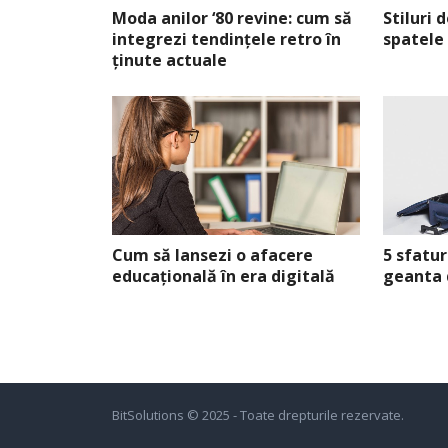
Moda anilor ‘80 revine: cum să
Stiluri 
integrezi tendințele retro în
spatele
ținute actuale
Cum să lansezi o afacere
5 sfatur
educațională în era digitală
geanta 
BitSolutions
© 2025 - Toate drepturile rezervate.