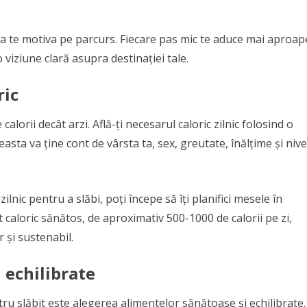
ru a te motiva pe parcurs. Fiecare pas mic te aduce mai aproap
o viziune clară asupra destinației tale.
ric
alorii decât arzi. Află-ți necesarul caloric zilnic folosind o
asta va ține cont de vârsta ta, sex, greutate, înălțime și nive
zilnic pentru a slăbi, poți începe să îți planifici mesele în
t caloric sănătos, de aproximativ 500-1000 de calorii pe zi,
 și sustenabil.
 echilibrate
tru slăbit este alegerea alimentelor sănătoase și echilibrate.