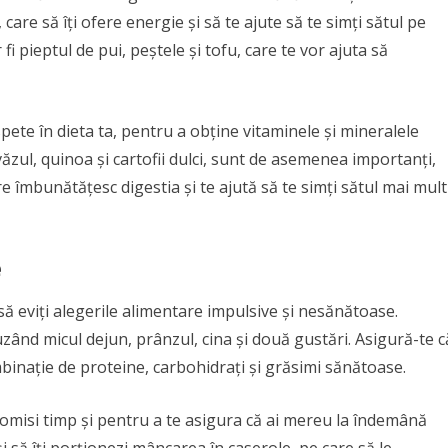
are să îți ofere energie și să te ajute să te simți sătul pe
fi pieptul de pui, peștele și tofu, care te vor ajuta să
ete în dieta ta, pentru a obține vitaminele și mineralele
zul, quinoa și cartofii dulci, sunt de asemenea importanți,
e îmbunătățesc digestia și te ajută să te simți sătul mai mult
e
 să eviți alegerile alimentare impulsive și nesănătoase.
ând micul dejun, prânzul, cina și două gustări. Asigură-te c
mbinație de proteine, carbohidrați și grăsimi sănătoase.
omisi timp și pentru a te asigura că ai mereu la îndemână
și să îți porționezi mâncarea în caserole, pe care să le