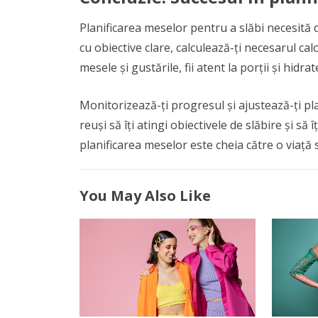
Planificarea meselor pentru a slăbi necesită d
cu obiective clare, calculează-ți necesarul calo
mesele și gustările, fii atent la porții și hid
Monitorizează-ți progresul și ajustează-ți pla
reuși să îți atingi obiectivele de slăbire și să
planificarea meselor este cheia către o viață 
You May Also Like