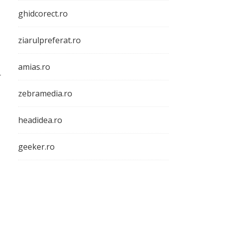
ghidcorect.ro
ziarulpreferat.ro
amias.ro
r
zebramedia.ro
headidea.ro
geeker.ro