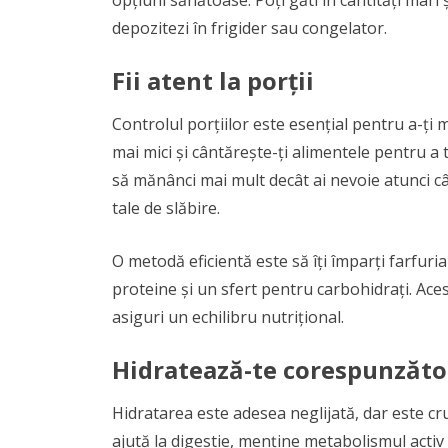
depozitezi în frigider sau congelator.
Fii atent la porții
Controlul porțiilor este esențial pentru a-ți me
mai mici și cântărește-ți alimentele pentru a
să mănânci mai mult decât ai nevoie atunci câ
tale de slăbire.
O metodă eficientă este să îți împarți farfuri
proteine și un sfert pentru carbohidrați. Acest 
asiguri un echilibru nutrițional.
Hidratează-te corespunzăto
Hidratarea este adesea neglijată, dar este c
ajută la digestie, menține metabolismul activ