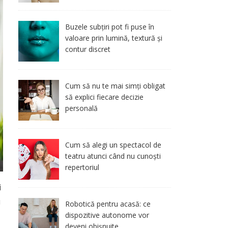
Buzele subțiri pot fi puse în
valoare prin lumină, textură și
contur discret
Cum să nu te mai simți obligat
să explici fiecare decizie
personală
Cum să alegi un spectacol de
teatru atunci când nu cunoști
repertoriul
i
u
Robotică pentru acasă: ce
dispozitive autonome vor
deveni obișnuite