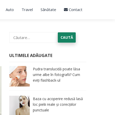
Auto
Travel
Sănătate
Contact
Caută
după:
ULTIMELE ADĂUGATE
Pudra translucidă poate lăsa
urme albe în fotografii? Cum
eviți flashback-ul
Baza cu acoperire redusă lasă
loc pielii reale și corecțiilor
punctuale