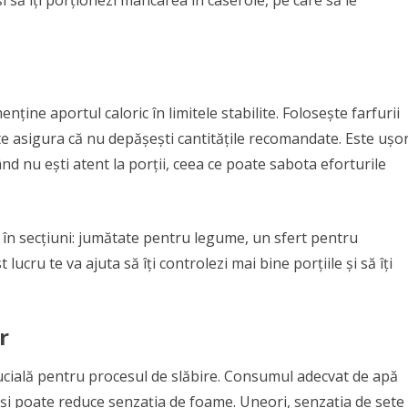
nține aportul caloric în limitele stabilite. Folosește farfurii
 te asigura că nu depășești cantitățile recomandate. Este ușo
nd nu ești atent la porții, ceea ce poate sabota eforturile
a în secțiuni: jumătate pentru legume, un sfert pentru
lucru te va ajuta să îți controlezi mai bine porțiile și să îți
r
rucială pentru procesul de slăbire. Consumul adecvat de apă
 și poate reduce senzația de foame. Uneori, senzația de sete