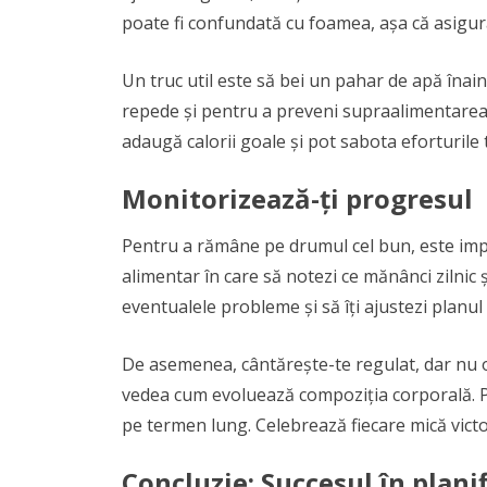
poate fi confundată cu foamea, așa că asigură-
Un truc util este să bei un pahar de apă înain
repede și pentru a preveni supraalimentarea.
adaugă calorii goale și pot sabota eforturile t
Monitorizează-ți progresul
Pentru a rămâne pe drumul cel bun, este impo
alimentar în care să notezi ce mănânci zilnic și
eventualele probleme și să îți ajustezi planul
De asemenea, cântărește-te regulat, dar nu o
vedea cum evoluează compoziția corporală. Pr
pe termen lung. Celebrează fiecare mică victor
Concluzie: Succesul în plani